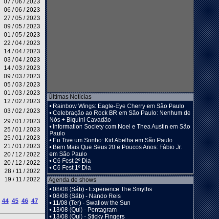
07 / 06 / 2023
06 / 06 / 2023
27 / 05 / 2023
09 / 05 / 2023
01 / 05 / 2023
22 / 04 / 2023
14 / 04 / 2023
03 / 04 / 2023
14 / 03 / 2023
09 / 03 / 2023
05 / 03 / 2023
01 / 03 / 2023
Últimas Notícias
12 / 02 / 2023
•
Rainbow Wings: Eagle-Eye Cherry em São Paulo
03 / 02 / 2023
•
Celebração ao Rock BR em São Paulo: Nenhum de
Nós + Biquíni Cavadão
29 / 01 / 2023
•
Information Society com Noel e Thea Austin em São
25 / 01 / 2023
Paulo
25 / 01 / 2023
•
Eu Tive um Sonho: Kid Abelha em São Paulo
21 / 01 / 2023
•
Bem Mais Que Seus 20 e Poucos Anos: Fábio Jr.
em São Paulo
20 / 12 / 2022
•
C6 Fest 2º Dia
20 / 12 / 2022
•
C6 Fest 1º Dia
28 / 11 / 2022
19 / 11 / 2022
Agenda de shows
•
08/08 (Sáb) - Experience The Smyths
•
08/08 (Sáb) - Nando Reis
44
45
46
47
•
11/08 (Ter) - Swallow the Sun
•
13/08 (Qui) - Pentagram
•
13/08 (Qui) - Sticky Fingers