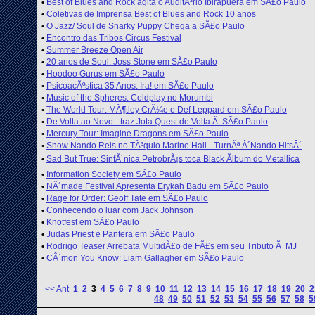
•
Best of Blues and Rock agita o AuditÃ³rio Ibirapuera em SÃ£o Paulo
•
Coletivas de Imprensa Best of Blues and Rock 10 anos
•
O Jazz/ Soul de Snarky Puppy Chega a SÃ£o Paulo
•
Encontro das Tribos Circus Festival
•
Summer Breeze Open Air
•
20 anos de Soul: Joss Stone em SÃ£o Paulo
•
Hoodoo Gurus em SÃ£o Paulo
•
PsicoacÃºstica 35 Anos: Ira! em SÃ£o Paulo
•
Music of the Spheres: Coldplay no Morumbi
•
The World Tour: MÃ¶tley CrÃ¼e e Def Leppard em SÃ£o Paulo
•
De Volta ao Novo - traz Jota Quest de Volta Ã SÃ£o Paulo
•
Mercury Tour: Imagine Dragons em SÃ£o Paulo
•
Show Nando Reis no TÃ³quio Marine Hall - TurnÃª Â´Nando HitsÂ´
•
Sad But True: SinfÃ´nica PetrobrÃ¡s toca Black Ãlbum do Metallica
•
Information Society em SÃ£o Paulo
•
NÃ´made Festival Apresenta Erykah Badu em SÃ£o Paulo
•
Rage for Order: Geoff Tate em SÃ£o Paulo
•
Conhecendo o luar com Jack Johnson
•
Knotfest em SÃ£o Paulo
•
Judas Priest e Pantera em SÃ£o Paulo
•
Rodrigo Teaser Arrebata MultidÃ£o de FÃ£s em seu Tributo Ã MJ
•
CÂ´mon You Know: Liam Gallagher em SÃ£o Paulo
<< Ant
1
2
3
4
5
6
7
8
9
10
11
12
13
14
15
16
17
18
19
20
2
48
49
50
51
52
53
54
55
56
57
58
5