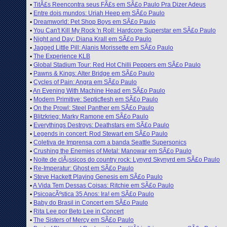
•
TitÃ£s Reencontra seus FÃ£s em SÃ£o Paulo Pra Dizer Adeus
•
Entre dois mundos: Uriah Heep em SÃ£o Paulo
•
Dreamworld: Pet Shop Boys em SÃ£o Paulo
•
You Can't Kill My Rock 'n Roll: Hardcore Superstar em SÃ£o Paulo
•
Night and Day: Diana Krall em SÃ£o Paulo
•
Jagged Little Pill: Alanis Morissette em SÃ£o Paulo
•
The Experience KLB
•
Global Stadium Tour: Red Hot Chilli Peppers em SÃ£o Paulo
•
Pawns & Kings: Alter Bridge em SÃ£o Paulo
•
Cycles of Pain: Angra em SÃ£o Paulo
•
An Evening With Machine Head em SÃ£o Paulo
•
Modern Primitive: Septicflesh em SÃ£o Paulo
•
On the Prowl: Steel Panther em SÃ£o Paulo
•
Blitzkrieg: Marky Ramone em SÃ£o Paulo
•
Everythings Destroys: Deathstars em SÃ£o Paulo
•
Legends in concert: Rod Stewart em SÃ£o Paulo
•
Coletiva de Imprensa com a banda Seattle Supersonics
•
Crushing the Enemies of Metal: Manowar em SÃ£o Paulo
•
Noite de clÃ¡ssicos do country rock: Lynyrd Skynyrd em SÃ£o Paulo
•
Re-Imperatur: Ghost em SÃ£o Paulo
•
Steve Hackett Playing Genesis em SÃ£o Paulo
•
A Vida Tem Dessas Coisas: Ritchie em SÃ£o Paulo
•
PsicoacÃºstica 35 Anos: Ira! em SÃ£o Paulo
•
Baby do Brasil in Concert em SÃ£o Paulo
•
Rita Lee por Beto Lee in Concert
•
The Sisters of Mercy em SÃ£o Paulo