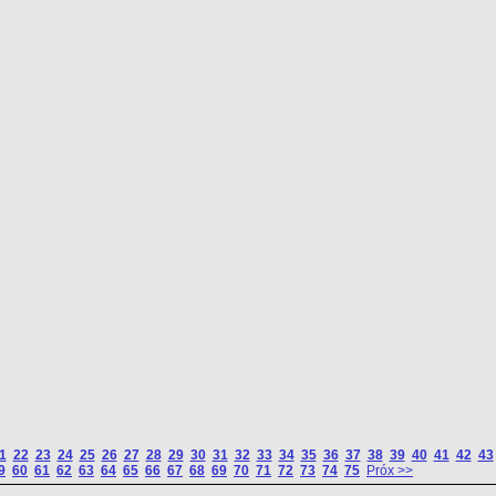
1
22
23
24
25
26
27
28
29
30
31
32
33
34
35
36
37
38
39
40
41
42
43
9
60
61
62
63
64
65
66
67
68
69
70
71
72
73
74
75
Próx >>