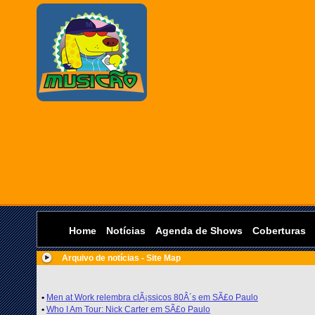
Home
Notícias
Agenda de Shows
Coberturas
Arquivo de notícias - Site Map
•
Men at Work relembra clÃ¡ssicos 80Â´s em SÃ£o Paulo
•
Who I Am Tour: Nick Carter em SÃ£o Paulo