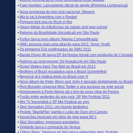
•
Fake Number: Lançamento oficial do single âPrimeira Lembrançaâ
•
Nova promessa do pop rock nacional: Stevens
•
Mix tv vai à Argentina com o Restart
•
Polysom terá loja no Rock in Rio
•
Heavy Metal: As Influências da classic and new school
•
Retorno da Brasilidade âAcústicaâ em São Paulo
•
Forfun lança novo álbum 'Alegria Compartilhada'
•
SWU anuncia mais uma atração para 2011: Sonic Youth.
•
Os primeiros DJs confirmados do SWU 2011
•
Banda Drops 96 lança EP âA Nossa Horaâ com produção de Conrado 
•
Retorno ao post-grunge: Ed Kowalczyk em São Paulo
•
Roger Waters trará The Wall ao Brasil em 2012
•
Brothers of Brazil escalados para o Brazil Summerfest
•
Beyoncé já é platina tripla no Brasil com '4'
•
Novo álbum de Peter, Bjorn and John é lançado digitalmente no Brasil
•
Rick Bonadio organiza Miss Twitter e vira sucesso na rede social
•
Homenagem a Porto Alegre dá o tom do novo clipe do Fresno
•
Fusão entre vertentes do pop rock: SP Mix Festival 2011
•
Mix TV transmitirá o SP Mix Festival ao vivo
•
Skol Sensation 2011: um mundo fantástico
•
Projeto 'SkankPlay' ganha o Leão de Ouro em Cannes
•
Inovações musicais em ritmo de new wave 80`s
•
Skol Sensation: ingressos esgotados
•
Vigilante lança o compacto do Voyeur
•
'Último Beijo': Nenhum de Nós lança videoclipe pelo Youtube