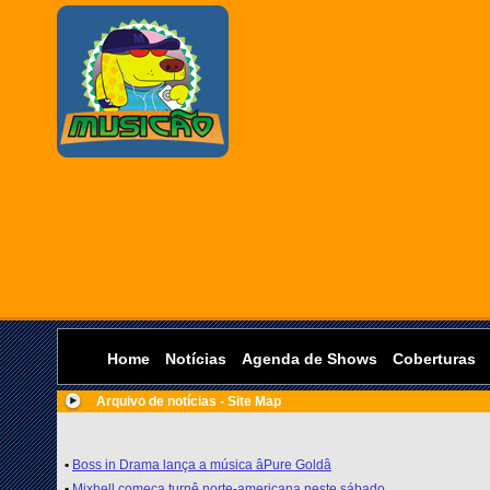
Home
Notícias
Agenda de Shows
Coberturas
Arquivo de notícias - Site Map
•
Boss in Drama lança a música âPure Goldâ
•
Mixhell começa turnê norte-americana neste sábado