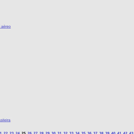
s aéreo
sileira
1
22
23
24
25
26
27
28
29
30
31
32
33
34
35
36
37
38
39
40
41
42
43