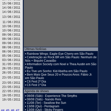
15 / 06 / 2011
14 / 06 / 2011
14 / 06 / 2011
13 / 06 / 2011
11 / 06 / 2011
10 / 06 / 2011
10 / 06 / 2011
09 / 06 / 2011
09 / 06 / 2011
09 / 06 / 2011
08 / 06 / 2011
Últimas Notícias
06 / 06 / 2011
•
Rainbow Wings: Eagle-Eye Cherry em São Paulo
05 / 06 / 2011
•
Celebração ao Rock BR em São Paulo: Nenhum de
03 / 06 / 2011
Nós + Biquíni Cavadão
31 / 05 / 2011
•
Information Society com Noel e Thea Austin em São
Paulo
26 / 05 / 2011
•
Eu Tive um Sonho: Kid Abelha em São Paulo
26 / 05 / 2011
•
Bem Mais Que Seus 20 e Poucos Anos: Fábio Jr.
23 / 05 / 2011
em São Paulo
•
C6 Fest 2º Dia
23 / 05 / 2011
•
C6 Fest 1º Dia
23 / 05 / 2011
22 / 05 / 2011
Agenda de shows
19 / 05 / 2011
•
08/08 (Sáb) - Experience The Smyths
•
08/08 (Sáb) - Nando Reis
19 / 05 / 2011
•
11/08 (Ter) - Swallow the Sun
•
13/08 (Qui) - Pentagram
•
13/08 (Qui) - Sticky Fingers
44
45
46
47