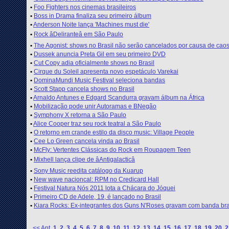
•
Foo Fighters nos cinemas brasileiros
•
Boss in Drama finaliza seu primeiro álbum
•
Anderson Noite lança 'Machines must die'
•
Rock âDeliranteâ em São Paulo
•
The Agonist: shows no Brasil não serão cancelados por causa de cao
•
Dussek anuncia Preta Gil em seu primeiro DVD
•
Cut Copy adia oficialmente shows no Brasil
•
Cirque du Soleil apresenta novo espetáculo Varekai
•
DominaMundi Music Festival seleciona bandas
•
Scott Stapp cancela shows no Brasil
•
Arnaldo Antunes e Edgard Scandurra gravam álbum na África
•
Mobilização pode unir Autoramas e BNegão
•
Symphony X retorna a São Paulo
•
Alice Cooper traz seu rock teatral a São Paulo
•
O retorno em crande estilo da disco music: Village People
•
Cee Lo Green cancela vinda ao Brasil
•
McFly: Vertentes Clássicas do Rock em Roupagem Teen
•
Mixhell lança clipe de âAntigalacticâ
•
Sony Music reedita catálogo da Kuarup
•
New wave nacioncal: RPM no Credicard Hall
•
Festival Natura Nós 2011 lota a Chácara do Jóquei
•
Primeiro CD de Adele, 19, é lançado no Brasil
•
Kiara Rocks: Ex-integrantes dos Guns N'Roses gravam com banda bra
<< Ant
1
2
3
4
5
6
7
8
9
10
11
12
13
14
15
16
17
18
19
20
2