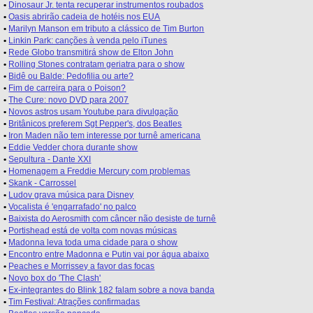
•
Dinosaur Jr. tenta recuperar instrumentos roubados
•
Oasis abrirão cadeia de hotéis nos EUA
•
Marilyn Manson em tributo a clássico de Tim Burton
•
Linkin Park: canções à venda pelo iTunes
•
Rede Globo transmitirá show de Elton John
•
Rolling Stones contratam geriatra para o show
•
Bidê ou Balde: Pedofilia ou arte?
•
Fim de carreira para o Poison?
•
The Cure: novo DVD para 2007
•
Novos astros usam Youtube para divulgação
•
Britânicos preferem Sgt Pepper's, dos Beatles
•
Iron Maden não tem interesse por turnê americana
•
Eddie Vedder chora durante show
•
Sepultura - Dante XXI
•
Homenagem a Freddie Mercury com problemas
•
Skank - Carrossel
•
Ludov grava música para Disney
•
Vocalista é 'engarrafado' no palco
•
Baixista do Aerosmith com câncer não desiste de turnê
•
Portishead está de volta com novas músicas
•
Madonna leva toda uma cidade para o show
•
Encontro entre Madonna e Putin vai por água abaixo
•
Peaches e Morrissey a favor das focas
•
Novo box do 'The Clash'
•
Ex-integrantes do Blink 182 falam sobre a nova banda
•
Tim Festival: Atrações confirmadas