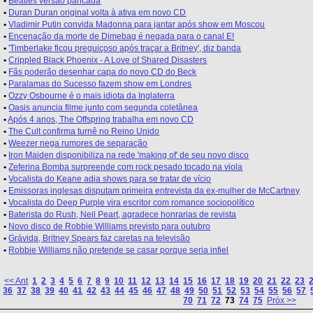
•
Beatles versão pancada
•
Duran Duran original volta à ativa em novo CD
•
Vladimir Putin convida Madonna para jantar após show em Moscou
•
Encenação da morte de Dimebag é negada para o canal E!
•
'Timberlake ficou preguiçoso após traçar a Britney', diz banda
•
Crippled Black Phoenix - A Love of Shared Disasters
•
Fãs poderão desenhar capa do novo CD do Beck
•
Paralamas do Sucesso fazem show em Londres
•
Ozzy Osbourne é o mais idiota da Inglaterra
•
Oasis anuncia filme junto com segunda coletânea
•
Após 4 anos, The Offspring trabalha em novo CD
•
The Cult confirma turnê no Reino Unido
•
Weezer nega rumores de separação
•
Iron Maiden disponibiliza na rede 'making of' de seu novo disco
•
Zeferina Bomba surpreende com rock pesado tocado na viola
•
Vocalista do Keane adia shows para se tratar de vício
•
Emissoras inglesas disputam primeira entrevista da ex-mulher de McCartney
•
Vocalista do Deep Purple vira escritor com romance sociopolítico
•
Baterista do Rush, Neil Peart, agradece honrarias de revista
•
Novo disco de Robbie Williams previsto para outubro
•
Grávida, Britney Spears faz caretas na televisão
•
Robbie Williams não pretende se casar porque seria infiel
<< Ant
1
2
3
4
5
6
7
8
9
10
11
12
13
14
15
16
17
18
19
20
21
22
23
36
37
38
39
40
41
42
43
44
45
46
47
48
49
50
51
52
53
54
55
56
57
70
71
72
73
74
75
Próx >>