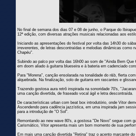
No final de semana dos dias 07 e 08 de junho, o Parque do Ibirapu
12ª edição, com diversas atrações musicais relacionadas aos estil
Iniciando as apresentações do festival por volta das 14h30 do sá
irreverentes, de letras descontraídas e melodias dinâmicas como n
Chapéu".
Subindo ao palco por volta das 16h00 ao som de "Ainda Bem Que C
em doom aliado à guitarra blueseira e à bateria em cadenciado const
Para "Morena", canção ensolarada na tonalidade do r&b, flerta com
alquebrada. Na finalização, solo de guitarra em rascantes e glissan
Trazendo gostosa aura retrô inspirada na sonoridade 70's, "Jacaran
uma canção divertida, de fraseado vocal ágil e letra descontraída.
De características urban com beat box introdutório, onde Vitor demo
Ascendendo para cadência jazzística, em uma inspirada jam sessio
para a introdução de "O Sol".
Remontando ao new wave 80's, a gostosa "De Novo" segue com guit
Carismático, Vitor apresenta mais um bom momento de sua perfor
Em mais uma canção divertida "Retina" traz o acento marcante do 