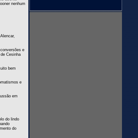
crooner nenhum
 Alencar,
 conversões e
o de Cesinha
muito bem
romatismos e
rcussão em
lo do lindo
rnando
omento do