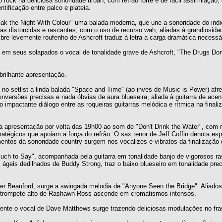
 rock na deliciosa sonoridade urban, com refrão forte e de fácil assimilação
ificação entre palco e plateia.
ak the Night With Colour" uma balada moderna, que une a sonoridade do indi
as distorcidas e rascantes, com o uso de recurso wah, aliadas à grandiosidad
re levemente roufenho de Ashcroft traduz à letra a carga dramática necessá
em seus solapados o vocal de tonalidade grave de Ashcroft, "The Drugs Don
rilhante apresentação.
o no setlist a linda balada "Space and Time" (ao invés de Music is Power) af
onversões precisas e nada óbvias de aura blueseira, aliada à guitarra de acen
 impactante diálogo entre as roqueiras guitarras melódica e rítmica na final
a apresentação por volta das 19h00 ao som de "Don't Drink the Water", com r
atégicos que apoiam a força do refrão. O sax tenor de Jeff Coffin denota es
entos da sonoridade country surgem nos vocalizes e vibratos da finalização 
uch to Say", acompanhada pela guitarra em tonalidade banjo de vigorosos r
ágeis dedilhados de Buddy Strong, traz o baixo blueseiro em tonalidade prec
er Beauford, surge a swingada melodia de "Anyone Seen the Bridge". Aliados
 o trompete alto de Rashawn Ross ascende em cromatismos intensos.
rente o vocal de Dave Matthews surge trazendo deliciosas modulações no fra