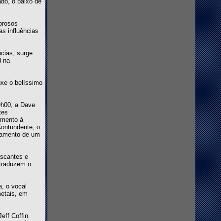
do, o baixo de
orosos
s influências
cias, surge
d na
xe o belíssimo
19h00, a Dave
tes
amento à
Contundente, o
ojamento de um
ascantes e
 traduzem o
, o vocal
metais, em
eff Coffin.