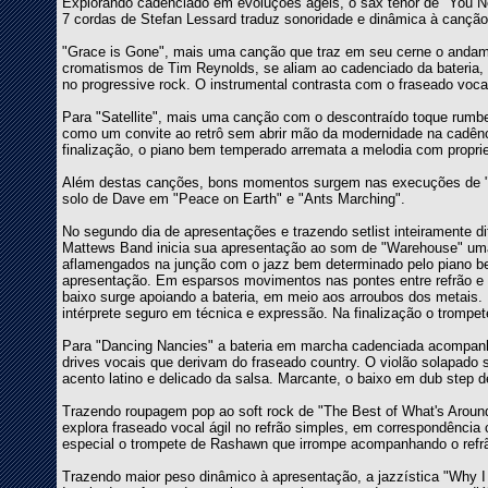
Explorando cadenciado em evoluções ágeis, o sax tenor de "You N
7 cordas de Stefan Lessard traduz sonoridade e dinâmica à canção
"Grace is Gone", mais uma canção que traz em seu cerne o andamen
cromatismos de Tim Reynolds, se aliam ao cadenciado da bateria,
no progressive rock. O instrumental contrasta com o fraseado voca
Para "Satellite", mais uma canção com o descontraído toque rumb
como um convite ao retrô sem abrir mão da modernidade na cadên
finalização, o piano bem temperado arremata a melodia com propri
Além destas canções, bons momentos surgem nas execuções de "Gr
solo de Dave em "Peace on Earth" e "Ants Marching".
No segundo dia de apresentações e trazendo setlist inteiramente di
Mattews Band inicia sua apresentação ao som de "Warehouse" uma
aflamengados na junção com o jazz bem determinado pelo piano b
apresentação. Em esparsos movimentos nas pontes entre refrão e e
baixo surge apoiando a bateria, em meio aos arroubos dos metais. 
intérprete seguro em técnica e expressão. Na finalização o tromp
Para "Dancing Nancies" a bateria em marcha cadenciada acompanh
drives vocais que derivam do fraseado country. O violão solapado 
acento latino e delicado da salsa. Marcante, o baixo em dub step
Trazendo roupagem pop ao soft rock de "The Best of What's Around
explora fraseado vocal ágil no refrão simples, em correspondênci
especial o trompete de Rashawn que irrompe acompanhando o refrã
Trazendo maior peso dinâmico à apresentação, a jazzística "Why I A