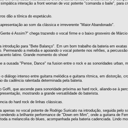
impática interação a front woman de voz potente "comanda o baile", para 
ros dão a tônica do espetáculo.
 apresentação ao som da clássica e irrreverente "Maior Abandonado".
Gente é Assim?" chega trazendo o vocal firme e o baixo grooveiro de Márcio
da introdução para "Bete Balanço". Em um bom trabalho da bateria em exatas
so. Permeando a melodia e apoiando o vocal potente nos refrões, a percussã
e acento latino. Grande momento do show!
ge a ousada "Pense, Dance" na fusion entre o rock e as sonoridades urban, 
o diálogo intenso entre guitarra melódica e guitarra rítmica, em distorção, c
o da cadência ralentada determinada pela bateria.
o Goffi, que ascende para sonoridade próxima ao hard rock, aliando-se à pe
resentação, mostrando a grande versatilidade do baterista.
cia do hard rock de linhas clássicas.
apenas no vocal potente de Rodrigo Suricato na introdução, seguida pelo so
ecendendo a brilhante performance de "Down em Mim", onde a guitarra de Fe
toda a melancolia do blues, acompanhada pela bateria cadenciada. Lindo m