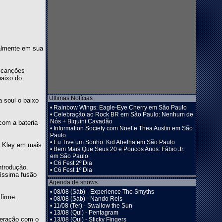
ualmente em sua
m canções
baixo do
Últimas Notícias
 soul o baixo
•
Rainbow Wings: Eagle-Eye Cherry em São Paulo
•
Celebração ao Rock BR em São Paulo: Nenhum de
Nós + Biquíni Cavadão
com a bateria
•
Information Society com Noel e Thea Austin em São
Paulo
•
Eu Tive um Sonho: Kid Abelha em São Paulo
or Kley em mais
•
Bem Mais Que Seus 20 e Poucos Anos: Fábio Jr.
em São Paulo
•
C6 Fest 2º Dia
ntrodução.
•
C6 Fest 1º Dia
líssima fusão
Agenda de shows
•
08/08 (Sáb) - Experience The Smyths
firme.
•
08/08 (Sáb) - Nando Reis
•
11/08 (Ter) - Swallow the Sun
•
13/08 (Qui) - Pentagram
teração com o
•
13/08 (Qui) - Sticky Fingers