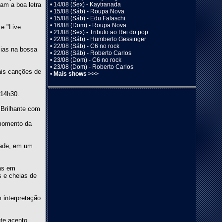
•
14/08 (Sex) - Kaytranada
am a boa letra
•
15/08 (Sáb) - Roupa Nova
•
15/08 (Sáb) - Edu Falaschi
•
16/08 (Dom) - Roupa Nova
e "Live
•
21/08 (Sex) - Tributo ao Rei do pop
•
22/08 (Sáb) - Humberto Gessinger
•
22/08 (Sáb) - C6 no rock
cias na bossa
•
22/08 (Sáb) - Roberto Carlos
•
23/08 (Dom) - C6 no rock
•
23/08 (Dom) - Roberto Carlos
ais canções de
•
Mais shows >>>
 14h30.
 Brilhante com
 momento da
dade, em um
das em
s e cheias de
 interpretação
te acento