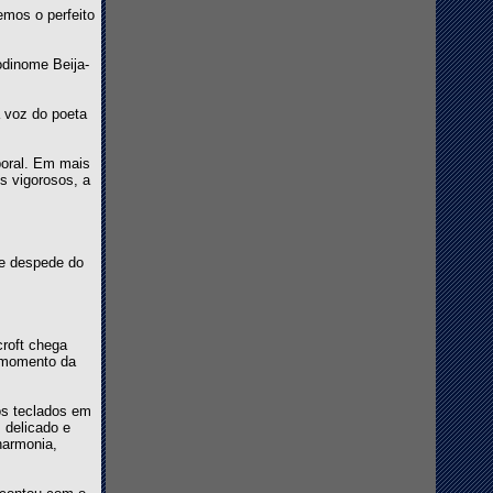
emos o perfeito
dinome Beija-
a voz do poeta
poral. Em mais
s vigorosos, a
se despede do
croft chega
e momento da
os teclados em
 delicado e
harmonia,