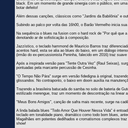
black. Em um momento de grande sinergia com o público, em uma s
botar defeito!
Além dessas canções, clássicos como "Jardins da Babilônia" e out
Subindo ao palco por volta das 16h00, o Barão Vermelho inicia sua
Na sequência o blues na fusion com o hard rock de "Por quê que a 
denotando ar de sofisticação à composição.
Jazzístico, o teclado hammond de Maurício Barros traz diferencia
acentos hard, esta se alia ao blues do baixo, em um diálogo inten
(irmão do ex-percussionista Peninha, falecido em 2016) traz suav
Após a inspirada versão para "Tente Outra Vez" (Raul Seixas), sur
pontuadas pela marcante percussão de Cesinha.
"O Tempo Não Pára" surge em versão fidedigna à original, trazendo 
glissandos. No contraponto, o baixo em doom auxilia na manutençã
Trazendo a brasileira batucada do samba no solo de bateria de Gut
estilizado merengue, traz um momento de descontração na linear ap
"Meus Bons Amigos", canção de safra mais recente, surge na cadên
A linda balada blues "Todo Amor Que Houver Nessa Vida" é entoada 
teclado em tonalidade piano, dramático como todo bom blues, ant
Magalhães em potentes dedilhados e cromatismos complexos traz 
show!