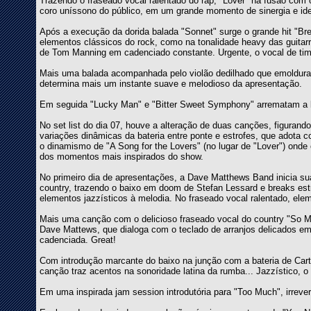
Trazendo o fraseado vocal ralentado do rap, "Lover" na fusão com o
coro uníssono do público, em um grande momento de sinergia e ident
Após a execução da dorida balada "Sonnet" surge o grande hit "Bre
elementos clássicos do rock, como na tonalidade heavy das guitarr
de Tom Manning em cadenciado constante. Urgente, o vocal de timb
Mais uma balada acompanhada pelo violão dedilhado que emoldura 
determina mais um instante suave e melodioso da apresentação.
Em seguida "Lucky Man" e "Bitter Sweet Symphony" arrematam a b
No set list do dia 07, houve a alteração de duas canções, figurand
variações dinâmicas da bateria entre ponte e estrofes, que adota c
o dinamismo de "A Song for the Lovers" (no lugar de "Lover") onde o
dos momentos mais inspirados do show.
No primeiro dia de apresentações, a Dave Matthews Band inicia su
country, trazendo o baixo em doom de Stefan Lessard e breaks estr
elementos jazzísticos à melodia. No fraseado vocal ralentado, elem
Mais uma canção com o delicioso fraseado vocal do country "So M
Dave Mattews, que dialoga com o teclado de arranjos delicados em 
cadenciada. Great!
Com introdução marcante do baixo na junção com a bateria de Cart
canção traz acentos na sonoridade latina da rumba... Jazzístico,
Em uma inspirada jam session introdutória para "Too Much", irreve