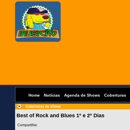
Home
Notícias
Agenda de Shows
Coberturas
Coberturas de shows
Best of Rock and Blues 1º e 2º Dias
Compartilhe: