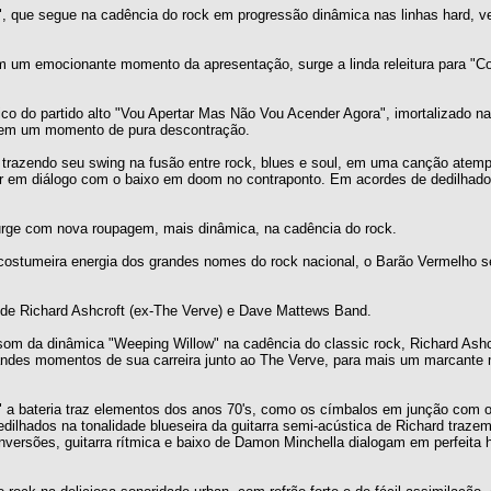
", que segue na cadência do rock em progressão dinâmica nas linhas hard, v
m emocionante momento da apresentação, surge a linda releitura para "Co
ico do partido alto "Vou Apertar Mas Não Vou Acender Agora", imortalizado n
a, em um momento de pura descontração.
 trazendo seu swing na fusão entre rock, blues e soul, em uma canção atem
r em diálogo com o baixo em doom no contraponto. Em acordes de dedilhado
ge com nova roupagem, mais dinâmica, na cadência do rock.
costumeira energia dos grandes nomes do rock nacional, o Barão Vermelho 
s de Richard Ashcroft (ex-The Verve) e Dave Mattews Band.
 som da dinâmica "Weeping Willow" na cadência do classic rock, Richard Ash
randes momentos de sua carreira junto ao The Verve, para mais um marcant
" a bateria traz elementos dos anos 70's, como os címbalos em junção com 
dilhados na tonalidade blueseira da guitarra semi-acústica de Richard trazem
versões, guitarra rítmica e baixo de Damon Minchella dialogam em perfeita 