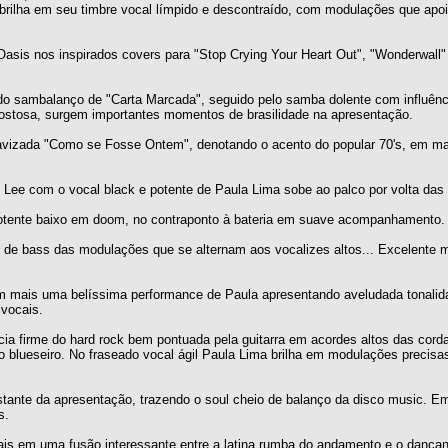
rilha em seu timbre vocal límpido e descontraído, com modulações que apoi
asis nos inspirados covers para "Stop Crying Your Heart Out", "Wonderwall" 
do sambalanço de "Carta Marcada", seguido pelo samba dolente com influên
ostosa, surgem importantes momentos de brasilidade na apresentação.
avizada "Como se Fosse Ontem", denotando o acento do popular 70's, em m
 Lee com o vocal black e potente de Paula Lima sobe ao palco por volta das
potente baixo em doom, no contraponto à bateria em suave acompanhamento.
orço de bass das modulações que se alternam aos vocalizes altos... Excelente
em mais uma belíssima performance de Paula apresentando aveludada tonali
 vocais.
cia firme do hard rock bem pontuada pela guitarra em acordes altos das cor
xo blueseiro. No fraseado vocal ágil Paula Lima brilha em modulações precisa
tante da apresentação, trazendo o soul cheio de balanço da disco music. Em
s.
ais em uma fusão interessante entre a latina rumba do andamento e o dançan