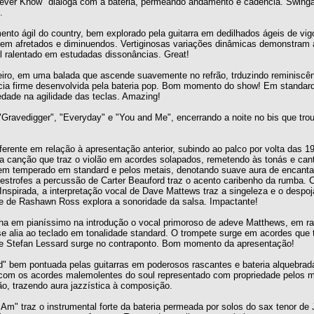
ever Know" dialoga com a bateria, permeando andamento e cadência. Swinga
.
to ágil do country, bem explorado pela guitarra em dedilhados ágeis de vig
 em afretados e diminuendos. Vertiginosas variações dinâmicas demonstram a
l ralentado em estudadas dissonâncias. Great!
eiro, em uma balada que ascende suavemente no refrão, trduzindo reminiscên
cia firme desenvolvida pela bateria pop. Bom momento do show! Em standar
edade na agilidade das teclas. Amazing!
avedigger", "Everyday" e "You and Me", encerrando a noite no bis que trou
ferente em relação à apresentação anterior, subindo ao palco por volta das 
 canção que traz o violão em acordes solapados, remetendo às tonás e can
em temperado em standard e pelos metais, denotando suave aura de encant
strofes a percussão de Carter Beauford traz o acento caribenho da rumba. 
Inspirada, a interpretação vocal de Dave Mattews traz a singeleza e o desp
ete de Rashawn Ross explora a sonoridade da salsa. Impactante!
a em pianíssimo na introdução o vocal primoroso de adeve Matthews, em r
se alia ao teclado em tonalidade standard. O trompete surge em acordes que
 de Stefan Lessard surge no contraponto. Bom momento da apresentação!
" bem pontuada pelas guitarras em poderosos rascantes e bateria alquebrada
a com os acordes malemolentes do soul representado com propriedade pelos 
o, trazendo aura jazzística à composição.
m" traz o instrumental forte da bateria permeada por solos do sax tenor de J