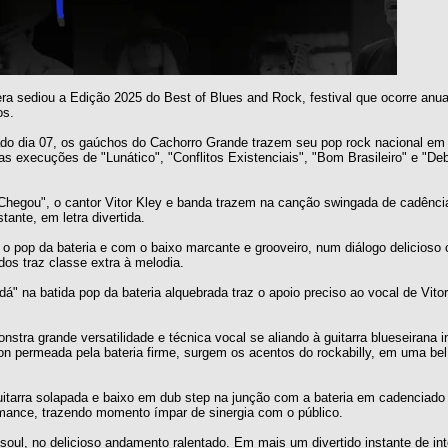
era sediou a Edição 2025 do Best of Blues and Rock, festival que ocorre an
os.
bado dia 07, os gaúchos do Cachorro Grande trazem seu pop rock nacional e
as execuções de "Lunático", "Conflitos Existenciais", "Bom Brasileiro" e "De
hegou", o cantor Vitor Kley e banda trazem na canção swingada de cadência
ante, em letra divertida.
 o pop da bateria e com o baixo marcante e grooveiro, num diálogo delicioso 
dos traz classe extra à melodia.
dá" na batida pop da bateria alquebrada traz o apoio preciso ao vocal de Vit
nstra grande versatilidade e técnica vocal se aliando à guitarra blueseirana i
n permeada pela bateria firme, surgem os acentos do rockabilly, em uma be
arra solapada e baixo em dub step na junção com a bateria em cadenciado 
mance, trazendo momento ímpar de sinergia com o público.
soul, no delicioso andamento ralentado. Em mais um divertido instante de in