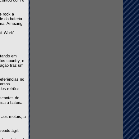
, contou com o
e rock a
e da bateria
ria. Amazing!
't Work"
retando em
tos country, e
ização traz um
eferências no
parsos
dos refrões.
ascantes de
isa à bateria
 aos metais, a
seado ágil.