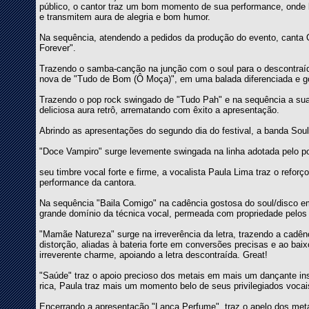
público, o cantor traz um bom momento de sua performance, onde b
e transmitem aura de alegria e bom humor.
Na sequência, atendendo a pedidos da produção do evento, canta O
Forever".
Trazendo o samba-canção na junção com o soul para o descontraí
nova de "Tudo de Bom (Ô Moça)", em uma balada diferenciada e g
Trazendo o pop rock swingado de "Tudo Pah" e na sequência a su
deliciosa aura retrô, arrematando com êxito a apresentação.
Abrindo as apresentações do segundo dia do festival, a banda Soul
"Doce Vampiro" surge levemente swingada na linha adotada pelo 
seu timbre vocal forte e firme, a vocalista Paula Lima traz o ref
performance da cantora.
Na sequência "Baila Comigo" na cadência gostosa do soul/disco 
grande domínio da técnica vocal, permeada com propriedade pelos
"Mamãe Natureza" surge na irreverência da letra, trazendo a cadên
distorção, aliadas à bateria forte em conversões precisas e ao bai
irreverente charme, apoiando a letra descontraída. Great!
"Saúde" traz o apoio precioso dos metais em mais um dançante ins
rica, Paula traz mais um momento belo de seus privilegiados vocai
Encerrando a apresentação "Lança Perfume", traz o apelo dos met