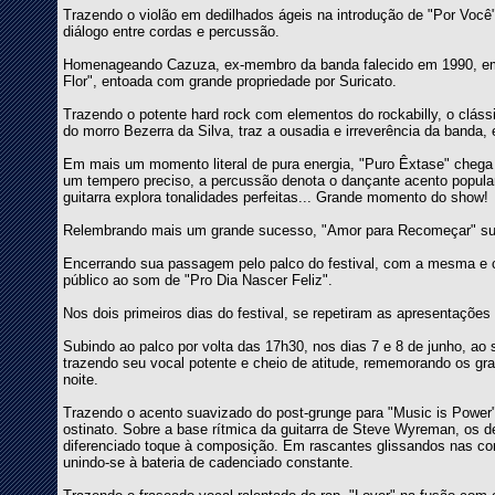
Trazendo o violão em dedilhados ágeis na introdução de "Por Você
diálogo entre cordas e percussão.
Homenageando Cazuza, ex-membro da banda falecido em 1990, em u
Flor", entoada com grande propriedade por Suricato.
Trazendo o potente hard rock com elementos do rockabilly, o cláss
do morro Bezerra da Silva, traz a ousadia e irreverência da band
Em mais um momento literal de pura energia, "Puro Êxtase" chega
um tempero preciso, a percussão denota o dançante acento popula
guitarra explora tonalidades perfeitas... Grande momento do show!
Relembrando mais um grande sucesso, "Amor para Recomeçar" sur
Encerrando sua passagem pelo palco do festival, com a mesma e 
público ao som de "Pro Dia Nascer Feliz".
Nos dois primeiros dias do festival, se repetiram as apresentaçõe
Subindo ao palco por volta das 17h30, nos dias 7 e 8 de junho, ao
trazendo seu vocal potente e cheio de atitude, rememorando os g
noite.
Trazendo o acento suavizado do post-grunge para "Music is Power
ostinato. Sobre a base rítmica da guitarra de Steve Wyreman, os de
diferenciado toque à composição. Em rascantes glissandos nas con
unindo-se à bateria de cadenciado constante.