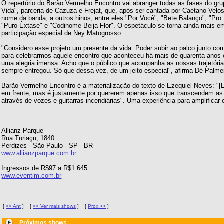
O repertório do Barão Vermelho Encontro vai abranger todas as fases do g
Vida", parceria de Cazuza e Frejat, que, após ser cantada por Caetano Vel
nome da banda, a outros hinos, entre eles "Por Você", "Bete Balanço", "Pro
"Puro Êxtase" e "Codinome Beija-Flor". O espetáculo se torna ainda mais e
participação especial de Ney Matogrosso.
"Considero esse projeto um presente da vida. Poder subir ao palco junto com
para celebrarmos aquele encontro que aconteceu há mais de quarenta anos 
uma alegria imensa. Acho que o público que acompanha as nossas trajetór
sempre entregou. Só que dessa vez, de um jeito especial", afirma Dé Palmei
Barão Vermelho Encontro é a materialização do texto de Ezequiel Neves: "[
em frente, mas é justamente por quererem apenas isso que transcendem as 
através de vozes e guitarras incendiárias". Uma experiência para amplificar 
Allianz Parque
Rua Turiaçu, 1840
Perdizes - São Paulo - SP - BR
www.allianzparque.com.br
Ingressos de R$97 a R$1.645
www.eventim.com.br
[
<< Ant
]
[
<< Ver mais shows
]
[
Próx >>
]
Próximos shows