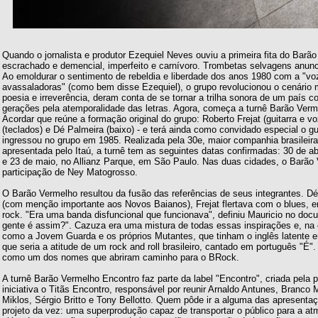
Quando o jornalista e produtor Ezequiel Neves ouviu a primeira fita do Barão
escrachado e demencial, imperfeito e carnívoro. Trombetas selvagens anu
Ao emoldurar o sentimento de rebeldia e liberdade dos anos 1980 com a "
avassaladoras" (como bem disse Ezequiel), o grupo revolucionou o cenário
poesia e irreverência, deram conta de se tornar a trilha sonora de um país 
gerações pela atemporalidade das letras. Agora, começa a turnê Barão Verm
Acordar que reúne a formação original do grupo: Roberto Frejat (guitarra e vo
(teclados) e Dé Palmeira (baixo) - e terá ainda como convidado especial o g
ingressou no grupo em 1985. Realizada pela 30e, maior companhia brasileira
apresentada pelo Itaú, a turnê tem as seguintes datas confirmadas: 30 de ab
e 23 de maio, no Allianz Parque, em São Paulo. Nas duas cidades, o Barão
participação de Ney Matogrosso.
O Barão Vermelho resultou da fusão das referências de seus integrantes. Dé
(com menção importante aos Novos Baianos), Frejat flertava com o blues, 
rock. "Era uma banda disfuncional que funcionava", definiu Mauricio no doc
gente é assim?". Cazuza era uma mistura de todas essas inspirações e, na
como a Jovem Guarda e os próprios Mutantes, que tinham o inglês latente em
que seria a atitude de um rock and roll brasileiro, cantado em português "É"
como um dos nomes que abriram caminho para o BRock.
A turnê Barão Vermelho Encontro faz parte da label "Encontro", criada pela
iniciativa o Titãs Encontro, responsável por reunir Arnaldo Antunes, Branco
Miklos, Sérgio Britto e Tony Bellotto. Quem pôde ir a alguma das apresenta
projeto da vez: uma superprodução capaz de transportar o público para a at