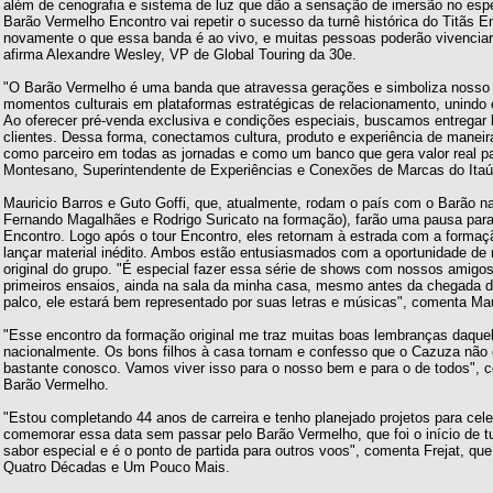
além de cenografia e sistema de luz que dão a sensação de imersão no esp
Barão Vermelho Encontro vai repetir o sucesso da turnê histórica do Titãs E
novamente o que essa banda é ao vivo, e muitas pessoas poderão vivenciar 
afirma Alexandre Wesley, VP de Global Touring da 30e.
"O Barão Vermelho é uma banda que atravessa gerações e simboliza noss
momentos culturais em plataformas estratégicas de relacionamento, unindo
Ao oferecer pré-venda exclusiva e condições especiais, buscamos entregar
clientes. Dessa forma, conectamos cultura, produto e experiência de maneira
como parceiro em todas as jornadas e como um banco que gera valor real pa
Montesano, Superintendente de Experiências e Conexões de Marcas do Itaú
Mauricio Barros e Guto Goffi, que, atualmente, rodam o país com o Barão n
Fernando Magalhães e Rodrigo Suricato na formação), farão uma pausa par
Encontro. Logo após o tour Encontro, eles retornam à estrada com a formaç
lançar material inédito. Ambos estão entusiasmados com a oportunidade de 
original do grupo. "É especial fazer essa série de shows com nossos amigos
primeiros ensaios, ainda na sala da minha casa, mesmo antes da chegada 
palco, ele estará bem representado por suas letras e músicas", comenta Mau
"Esse encontro da formação original me traz muitas boas lembranças daqu
nacionalmente. Os bons filhos à casa tornam e confesso que o Cazuza não 
bastante conosco. Vamos viver isso para o nosso bem e para o de todos", 
Barão Vermelho.
"Estou completando 44 anos de carreira e tenho planejado projetos para ce
comemorar essa data sem passar pelo Barão Vermelho, que foi o início de 
sabor especial e é o ponto de partida para outros voos", comenta Frejat, que 
Quatro Décadas e Um Pouco Mais.