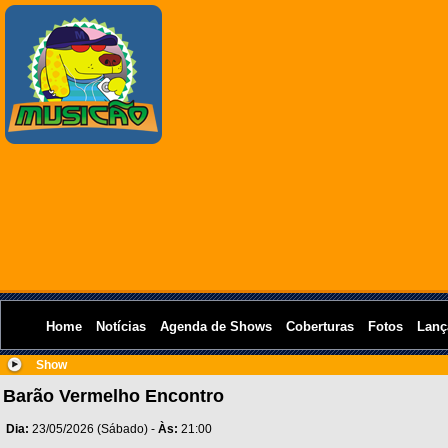
Home
Notícias
Agenda de Shows
Coberturas
Fotos
Lanç
Show
Barão Vermelho Encontro
Dia:
23/05/2026 (Sábado) -
Às:
21:00