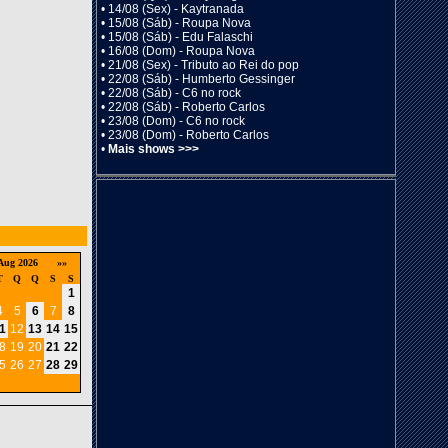
•
14/08 (Sex) - Kaytranada
•
15/08 (Sáb) - Roupa Nova
•
15/08 (Sáb) - Edu Falaschi
•
16/08 (Dom) - Roupa Nova
•
21/08 (Sex) - Tributo ao Rei do pop
•
22/08 (Sáb) - Humberto Gessinger
•
22/08 (Sáb) - C6 no rock
•
22/08 (Sáb) - Roberto Carlos
•
23/08 (Dom) - C6 no rock
•
23/08 (Dom) - Roberto Carlos
•
Mais shows >>>
Aug 2026
»»
T
Q
Q
S
S
1
4
5
6
7
8
1
12
13
14
15
8
19
20
21
22
5
26
27
28
29