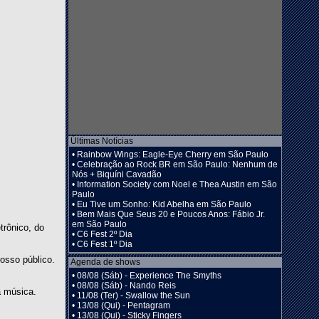
Últimas Notícias
•
Rainbow Wings: Eagle-Eye Cherry em São Paulo
•
Celebração ao Rock BR em São Paulo: Nenhum de
Nós + Biquíni Cavadão
•
Information Society com Noel e Thea Austin em São
Paulo
•
Eu Tive um Sonho: Kid Abelha em São Paulo
•
Bem Mais Que Seus 20 e Poucos Anos: Fábio Jr.
em São Paulo
trônico, do
•
C6 Fest 2º Dia
•
C6 Fest 1º Dia
osso público.
Agenda de shows
•
08/08 (Sáb) - Experience The Smyths
•
08/08 (Sáb) - Nando Reis
a música.
•
11/08 (Ter) - Swallow the Sun
•
13/08 (Qui) - Pentagram
•
13/08 (Qui) - Sticky Fingers