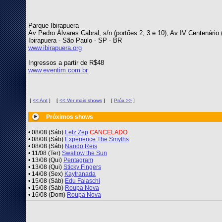
Parque Ibirapuera
Av Pedro Álvares Cabral, s/n (portões 2, 3 e 10), Av IV Centenário 
Ibirapuera - São Paulo - SP - BR
www.ibirapuera.org
Ingressos a partir de R$48
www.eventim.com.br
[
<< Ant
]
[
<< Ver mais shows
]
[
Próx >>
]
Próximos shows
• 08/08 (Sáb)
Letz Zep
CANCELADO
• 08/08 (Sáb)
Experience The Smyths
• 08/08 (Sáb)
Nando Reis
• 11/08 (Ter)
Swallow the Sun
• 13/08 (Qui)
Pentagram
• 13/08 (Qui)
Sticky Fingers
• 14/08 (Sex)
Kaytranada
• 15/08 (Sáb)
Edu Falaschi
• 15/08 (Sáb)
Roupa Nova
• 16/08 (Dom)
Roupa Nova