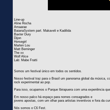
Line-up
Aline Rocha
Amaarae
BaianaSystem part. Makaveli e Kadilida
Baxter Dury
Dijon
Horsegirl
Marten Lou
Matt Berninger
The xx
Wolf Alice
Lab: Mabe Fratti
Somos um festival único em todos os sentidos.
Nosso festival traz para o Brasil um panorama global da música, c
rock experimental ao pop.
Para isso, ocupamos o Parque Ibirapuera com uma experiência que 
Em nosso palco há espaço para nomes consagrados e
jovens apostas, com um olhar para artistas inventivos e fora da 
Nós somos o C6 Fest.