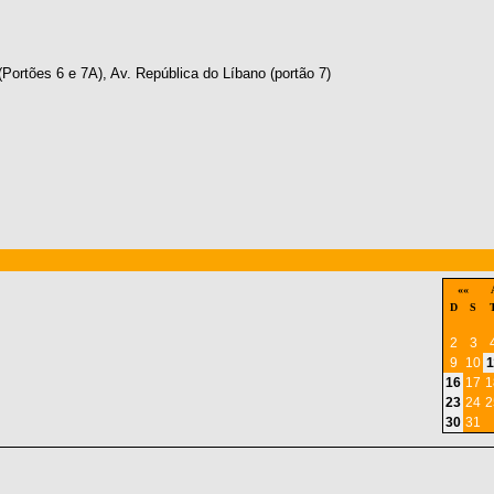
(Portões 6 e 7A), Av. República do Líbano (portão 7)
««
D
S
2
3
9
10
1
16
17
1
23
24
2
30
31