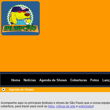
Home
Notícias
Agenda de Shows
Coberturas
Fotos
Lanç
Agenda de Shows
Acompanhe aqui os principais festivais e shows de São Paulo que a nossa equipe
cobertura, para trazer para você as
fotos
,
críticas de arte
e
entrevistas
!