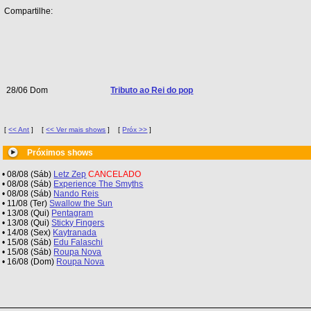
Compartilhe:
28/06 Dom
Tributo ao Rei do pop
[
<< Ant
]
[
<< Ver mais shows
]
[
Próx >>
]
Próximos shows
• 08/08 (Sáb)
Letz Zep
CANCELADO
• 08/08 (Sáb)
Experience The Smyths
• 08/08 (Sáb)
Nando Reis
• 11/08 (Ter)
Swallow the Sun
• 13/08 (Qui)
Pentagram
• 13/08 (Qui)
Sticky Fingers
• 14/08 (Sex)
Kaytranada
• 15/08 (Sáb)
Edu Falaschi
• 15/08 (Sáb)
Roupa Nova
• 16/08 (Dom)
Roupa Nova