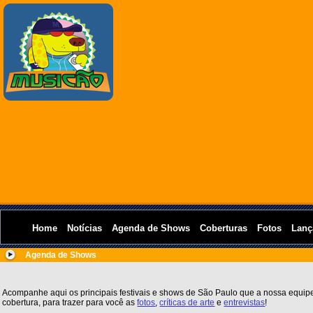
Home
Notícias
Agenda de Shows
Coberturas
Fotos
Lanç
Agenda de Shows
Acompanhe aqui os principais festivais e shows de São Paulo que a nossa equipe
cobertura, para trazer para você as
fotos
,
críticas de arte
e
entrevistas
!