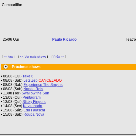
Compartilhe:
25/06 Qui
Paulo Ricardo
Teatr
[
<< Ant
]
[
<< Ver mais shows
]
[
Próx >>
]
Próximos shows
• 06/08 (Qui)
Take 6
• 08/08 (Sáb)
Letz Zep
CANCELADO
• 08/08 (Sáb)
Experience The Smyths
• 08/08 (Sáb)
Nando Reis
• 11/08 (Ter)
Swallow the Sun
• 13/08 (Qui)
Pentagram
• 13/08 (Qui)
Sticky Fingers
• 14/08 (Sex)
Kaytranada
• 15/08 (Sáb)
Edu Falaschi
• 15/08 (Sáb)
Roupa Nova