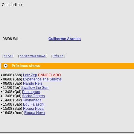
Compartilhe:
06/06 Sáb
Guilherme Arantes
[
<< Ant
]
[
<< Ver mais shows
]
[
Próx >>
]
Próximos shows
• 08/08 (Sáb)
Letz Zep
CANCELADO
• 08/08 (Sáb)
Experience The Smyths
• 08/08 (Sáb)
Nando Reis
• 11/08 (Ter)
Swallow the Sun
• 13/08 (Qui)
Pentagram
• 13/08 (Qui)
Sticky Fingers
• 14/08 (Sex)
Kaytranada
• 15/08 (Sáb)
Edu Falaschi
• 15/08 (Sáb)
Roupa Nova
• 16/08 (Dom)
Roupa Nova