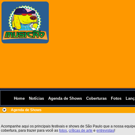
Home
Notícias
Agenda de Shows
Coberturas
Fotos
Lanç
Agenda de Shows
Acompanhe aqui os principais festivais e shows de São Paulo que a nossa equipe
cobertura, para trazer para você as
fotos
,
críticas de arte
e
entrevistas
!