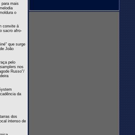
, para mais
melodia
moldura o
m convite à
o sacro afro-
iné" que surge
 de João
raça pelo
m samplers nos
Pagode Russo"/
deira
aSystem
 cadência da
tarras dos
ocal intenso de
âmica