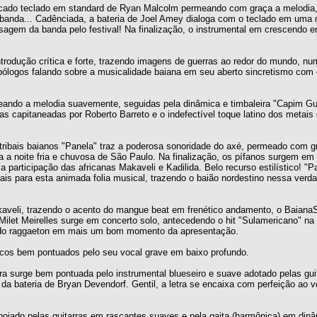
licado teclado em standard de Ryan Malcolm permeando com graça a melodia
a banda... Cadênciada, a bateria de Joel Amey dialoga com o teclado em uma 
agem da banda pelo festival! Na finalização, o instrumental em crescendo e
trodução crítica e forte, trazendo imagens de guerras ao redor do mundo, nu
pólogos falando sobre a musicalidade baiana em seu aberto sincretismo com 
meando a melodia suavemente, seguidas pela dinâmica e timbaleira "Capim Gu
as capitaneadas por Roberto Barreto e o indefectível toque latino dos metais
tribais baianos "Panela" traz a poderosa sonoridade do axé, permeado com g
ra a noite fria e chuvosa de São Paulo. Na finalização, os pífanos surgem e
a participação das africanas Makaveli e Kadilida. Belo recurso estilístico! "
is para esta animada folia musical, trazendo o baião nordestino nessa verda
aveli, trazendo o acento do mangue beat em frenético andamento, o Baian
ilet Meirelles surge em concerto solo, antecedendo o hit "Sulamericano" na
ão do raggaeton em mais um bom momento da apresentação.
icos bem pontuados pelo seu vocal grave em baixo profundo.
ra surge bem pontuada pelo instrumental blueseiro e suave adotado pelas gui
 bateria de Bryan Devendorf. Gentil, a letra se encaixa com perfeição ao v
oiado pelas guitarras em rascantes suaves e pela gaita (harmônica) em din