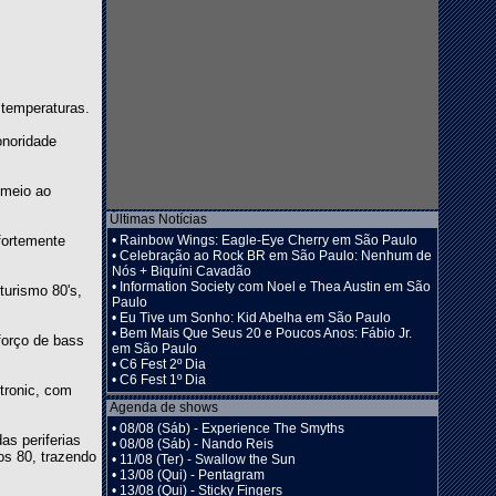
 temperaturas.
onoridade
 meio ao
Últimas Notícias
•
Rainbow Wings: Eagle-Eye Cherry em São Paulo
 fortemente
•
Celebração ao Rock BR em São Paulo: Nenhum de
Nós + Biquíni Cavadão
•
Information Society com Noel e Thea Austin em São
turismo 80's,
Paulo
•
Eu Tive um Sonho: Kid Abelha em São Paulo
•
Bem Mais Que Seus 20 e Poucos Anos: Fábio Jr.
forço de bass
em São Paulo
•
C6 Fest 2º Dia
•
C6 Fest 1º Dia
tronic, com
Agenda de shows
•
08/08 (Sáb) - Experience The Smyths
as periferias
•
08/08 (Sáb) - Nando Reis
os 80, trazendo
•
11/08 (Ter) - Swallow the Sun
•
13/08 (Qui) - Pentagram
•
13/08 (Qui) - Sticky Fingers