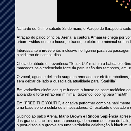
Na tarde do último sábado 23 de maio, o Parque do Ibirapuera sedi
Atração do palco principal Arena, a cantora
Amaarae
chega por vol
urban. Estilos como o house, o trance, o eletro e o minimal se fun
Interessante e irreverente, inclusive no figurino para sua passage
hibridismo de nossos dias.
Cheia de atitude e irreverência "Stuck Up" mistura à batida eletrôn
marcados pelo cadenciado forte da percussão dos tambores, em u
O vocal, agudo e delicado surge entremeado por efeitos robóticos, fu
sem deixar de lado a ousadia da atualidade para "Starkilla".
Em variações dinâmicas que fundem o house na base melódica do
apoiando o forte refrão em minimal, trazendo looping para "ms60".
Em "FREE THE YOUTH", a criativa performer combina habilmente 
uma base sonora sólida de sintetizadores. O resultado é ousado e d
Subindo ao palco Arena,
Mano Brown e Rincón Sapiência
apresen
das grandes capitais, com a presença de numeroso corpo de baile,
o post-disco e o groove em uma verdadeira celebração à black music