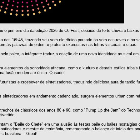
ou o primeiro dia da edição 2026 do C6 Fest, debaixo de forte chuva e baixas
ta das 16h45, trazendo seu som eletrônico pautado no som das raves e na s
dem às palavras de ordem e protesto expressas nas letras viscerais e cruas.
m pelo palco, a intérprete traduz a criação de uma nova identidade musical em
ica elementos da sonoridade africana, como o kuduro e demais estilos tribais
ma fusão moderna e única. Ousado!
turistas e crossover de sintetizadores, traduzindo deliciosa aura de tardio fu
s sintetizadores em andamento cadenciado, surgem elementos urban com re
trechos de clássicos dos anos 80 e 90, como "Pump Up the Jam" do Techno
ivertido!
tam o "Baile do Chefe" em uma alusão às festas baile ou bailes nostalgias d
 patinadores e mestre de cerimônia, rememorando o balanço de início dos an
 brasileira... Great!