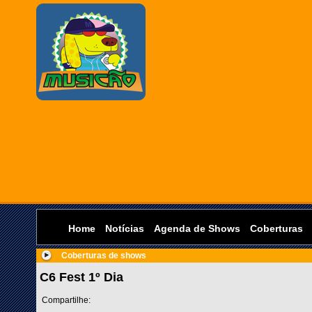
Home
Notícias
Agenda de Shows
Coberturas
Coberturas de shows
C6 Fest 1º Dia
Compartilhe: