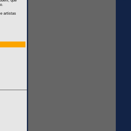
ueril, que
o.
e artistas