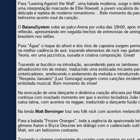
Para "Leaning Against the Wall", uma balada moderna, surge o de
uma interpretação marcante de Ellie Rowsell, a jovem vocalista d
delicada e repleta de moderno romantismo... Belo momento da pass
belíssimo acento soul da canção...
O
BaianaSystem
sobe ao palco Arena por volta das 19h00, após in
reflexão, apresentando em seguida trechos de entrevistas de antro
brasileiro nos telões.
Para "Água" o toque do afoxé e dos ritos de capoeira surgem per
na melhor cadência do axé, trazendo elementos de rock nas guitarr
Teoria, em uma jazzística, ousada e criativa composição. Great!
Trazendo ar bucólico na introdução, ascendendo para os tambores 
afinadíssimo trio de metais, traduzindo uma estilizada micareta pa
sintetizadores, arrefecendo o andamento da melodia e introduzindo 
"Respeita Januário" (Luiz Gonzaga) surgem como canções incidenta
embolada musical. Bom momento do show!
Na execução de uma dançante e dinâmica canção africana por Mak
continua com inusitado momento em que o exímio tecladista João M
salsa latina, com acentos no reggae, traduzindo a dançante fus
Na tenda
Matt Berninger
traz seu folk rock com acentos melancól
Para a balada "Frozen Oranges", toda a urgência da apaixonada let
gêmeos Aaron e Bryce Dessner em diálogo com o cadenciado sutil da
Matt, em um belíssimo contraste.
Trazendo o charme contagiante do country com acentos no soul, ap