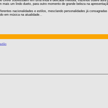
de Oliver sobressaem em uma linda e delicada melodia, trazendo suave aura p
m mais um lindo dueto, para outro momento de grande beleza na apresentaçã
iferentes nacionalidades e estilos, mesclando personalidades já consagradas 
do em música na atualidade...
vadão