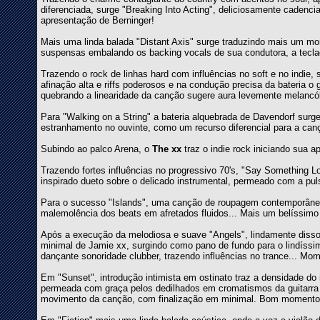
diferenciada, surge "Breaking Into Acting", deliciosamente cadenc
apresentação de Berninger!
Mais uma linda balada "Distant Axis" surge traduzindo mais um m
suspensas embalando os backing vocals de sua condutora, a tecla
Trazendo o rock de linhas hard com influências no soft e no indie,
afinação alta e riffs poderosos e na condução precisa da bateria
quebrando a linearidade da canção sugere aura levemente melancól
Para "Walking on a String" a bateria alquebrada de Davendorf surg
estranhamento no ouvinte, como um recurso diferencial para a can
Subindo ao palco Arena, o
The xx
traz o indie rock iniciando sua a
Trazendo fortes influências no progressivo 70's, "Say Something 
inspirado dueto sobre o delicado instrumental, permeado com a pu
Para o sucesso "Islands", uma canção de roupagem contemporânea, 
malemolência dos beats em afretados fluidos... Mais um belíssimo d
Após a execução da melodiosa e suave "Angels", lindamente disson
minimal de Jamie xx, surgindo como pano de fundo para o lindíssi
dançante sonoridade clubber, trazendo influências no trance... Mo
Em "Sunset", introdução intimista em ostinato traz a densidade d
permeada com graça pelos dedilhados em cromatismos da guitarr
movimento da canção, com finalização em minimal. Bom momento