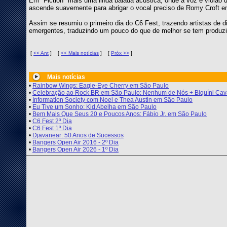
Em "Fiction" mais uma linda balada acústica, onde a voz e violão 
ascende suavemente para abrigar o vocal preciso de Romy Croft e
Assim se resumiu o primeiro dia do C6 Fest, trazendo artistas de d
emergentes, traduzindo um pouco do que de melhor se tem produzi
[
<< Ant
]
[
<< Mais notícias
]
[
Próx >>
]
Mais notícias
•
Rainbow Wings: Eagle-Eye Cherry em São Paulo
•
Celebração ao Rock BR em São Paulo: Nenhum de Nós + Biquíni Ca
•
Information Society com Noel e Thea Austin em São Paulo
•
Eu Tive um Sonho: Kid Abelha em São Paulo
•
Bem Mais Que Seus 20 e Poucos Anos: Fábio Jr. em São Paulo
•
C6 Fest 2º Dia
•
C6 Fest 1º Dia
•
Djavanear: 50 Anos de Sucessos
•
Bangers Open Air 2016 - 2º Dia
•
Bangers Open Air 2026 - 1º Dia