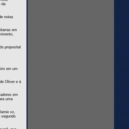
o da
de notas
itarras em
vimento,
do proposital
r Sim em um
de Oliver e à
izadores em
para uma
Jamie xx,
o segundo