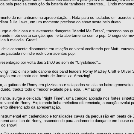
iada pela precisa condução da bateria de tambores cortantes... Lindo moment
omento de romantismo na apresentação... Nota para os teclados em acordes 
dista Julia Laws, em um momento precioso do show neste belo dueto.
 surge a deliciosa e suavemente dançante "Martini Me Fatso", trazendo nas gu
 o grande mote desta canção, que flerta abertamente com o pop. O segundo mo
ica à melodia. Great!
e deliciosamente dissonante em relação ao vocal vociferado por Matt, causan
ção pautada no indie rock com acentos pop.
presentação por volta das 21h00 ao som de "Crystalised"...
Loving" traz o inspirado cânone dos band leaders Romy Madley Croft e Olive
lsação em ostinato dos beats de Jamie xx. Amazing!
a guitarra de Romy em pizzicatos e solapados se alia ao baixo grooeveiro 
ueto, traduz todo o frescor exalado pela letra... Amazing!
ante, surge a delicada "Night Time", uma canção apoiada nos fortes sintet
mo vocal de Romy. Explorando linha mélodica diferenciada, a canção evolui 
mento diferenciado da apresentação.
o instrumental em cadenciado e tonalidades cavas da percussão em beats de 
a semi-acustica de Romy, ascendendo para andamento dançante em house n
 do show!