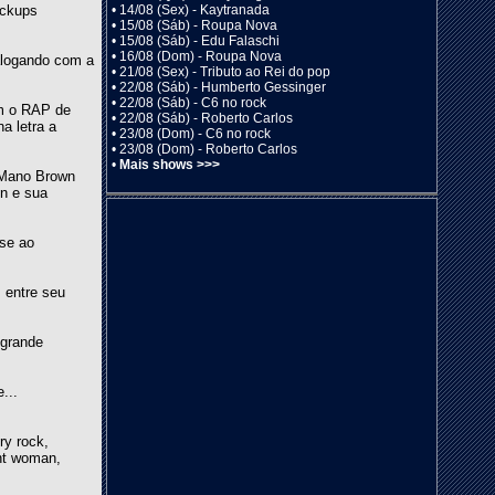
•
14/08 (Sex) - Kaytranada
ickups
•
15/08 (Sáb) - Roupa Nova
•
15/08 (Sáb) - Edu Falaschi
•
16/08 (Dom) - Roupa Nova
alogando com a
•
21/08 (Sex) - Tributo ao Rei do pop
•
22/08 (Sáb) - Humberto Gessinger
•
22/08 (Sáb) - C6 no rock
om o RAP de
•
22/08 (Sáb) - Roberto Carlos
a letra a
•
23/08 (Dom) - C6 no rock
•
23/08 (Dom) - Roberto Carlos
•
Mais shows >>>
, Mano Brown
ón e sua
-se ao
 entre seu
 grande
...
ry rock,
ont woman,