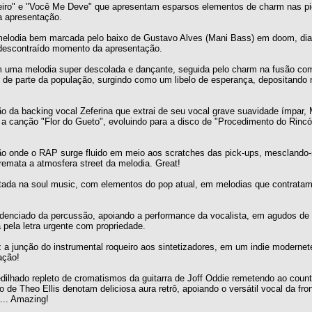
heiro" e "Você Me Deve" que apresentam esparsos elementos de charm nas p
va apresentação.
 melodia bem marcada pelo baixo de Gustavo Alves (Mani Bass) em doom, di
 descontraído momento da apresentação.
m uma melodia super descolada e dançante, seguida pelo charm na fusão c
no de parte da população, surgindo como um libelo de esperança, depositando n
ão da backing vocal Zeferina que extrai de seu vocal grave suavidade ímpar
e, a canção "Flor do Gueto", evoluindo para a disco de "Procedimento do Rinc
ão onde o RAP surge fluido em meio aos scratches das pick-ups, mesclando
rremata a atmosfera street da melodia. Great!
ada na soul music, com elementos do pop atual, em melodias que contratam
adenciado da percussão, apoiando a performance da vocalista, em agudos de
pela letra urgente com propriedade.
a junção do instrumental roqueiro aos sintetizadores, em um indie modernete
ação!
ilhado repleto de cromatismos da guitarra de Joff Oddie remetendo ao count
 de Theo Ellis denotam deliciosa aura retrô, apoiando o versátil vocal da fr
... Amazing!