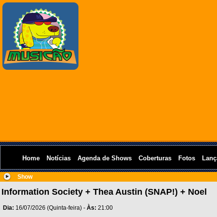
Home
Notícias
Agenda de Shows
Coberturas
Fotos
Lanç
Show
Information Society + Thea Austin (SNAP!) + Noel
Dia:
16/07/2026 (Quinta-feira) -
Às:
21:00