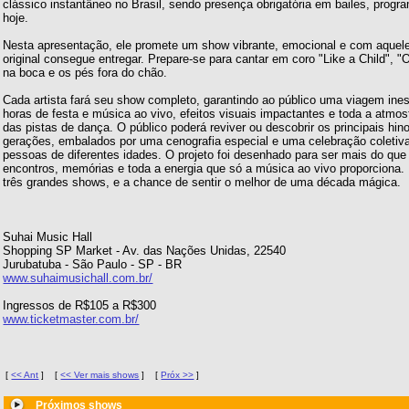
clássico instantâneo no Brasil, sendo presença obrigatória em bailes, progr
hoje.
Nesta apresentação, ele promete um show vibrante, emocional e com aquele
original consegue entregar. Prepare-se para cantar em coro "Like a Child", 
na boca e os pés fora do chão.
Cada artista fará seu show completo, garantindo ao público uma viagem ine
horas de festa e música ao vivo, efeitos visuais impactantes e toda a atmos
das pistas de dança. O público poderá reviver ou descobrir os principais hi
gerações, embalados por uma cenografia especial e uma celebração coleti
pessoas de diferentes idades. O projeto foi desenhado para ser mais do que
encontros, memórias e toda a energia que só a música ao vivo proporciona.
três grandes shows, e a chance de sentir o melhor de uma década mágica.
Suhai Music Hall
Shopping SP Market - Av. das Nações Unidas, 22540
Jurubatuba - São Paulo - SP - BR
www.suhaimusichall.com.br/
Ingressos de R$105 a R$300
www.ticketmaster.com.br/
[
<< Ant
]
[
<< Ver mais shows
]
[
Próx >>
]
Próximos shows