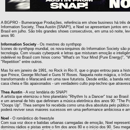
A BGPRO - Bumerangue Produções, referência em show business há três dé
Information Society, Thea Austin (SNAP!), e Noel se apresentam juntos em u
Brasil em julho. São três grandes shows consecutivos, em uma só noite, l
anos 90.
Information Society
- Os mestres do synthpop
Ícones do synthpop mundial, os nova-iorquinos do Information Society são 
tecnologia. Com visuais cyberpunk e letras que misturam emoção e intelig
indelével no Brasil com hinos como "What's on Your Mind (Pure Energy)", "W
"Repetition" entre outros.
Mas foi em janeiro de 1991, no Rock in Rio II, que o grupo entrou para a hi
que Prince, George Michael e Guns N' Roses. Naquela noite mágica, o InSoc
transformando o Maracanã em uma rave futurista. Desde então, a banda ret
casa cheia e fãs apaixonados - um verdadeiro culto pop-techno que atraves
Thea Austin
- A voz lendária do SNAP!
A artista que eternizou o hino planetário "Rhythm Is a Dancer" traz ao Brasil
e um arsenal de hits que definiram a música eletrônica dos anos 90: "The Po
"Ooops Up". Thea sempre foi recebida como uma diva absoluta pelo público m
poderá reviver seus maiores sucessos em uma performance ambiciosa e arr
Noel
- O romântico do freestyle
Com sua voz doce e batidas urbanas carregadas de emoção, Noel representa
dominou rádios e pistas entre o fim dos anos 80 e o início dos 90. Seu mega