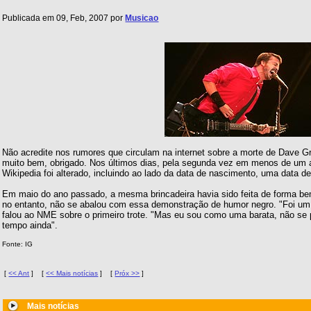
Publicada em 09, Feb, 2007 por
Musicao
Não acredite nos rumores que circulam na internet sobre a morte de Dave Gr
muito bem, obrigado. Nos últimos dias, pela segunda vez em menos de um an
Wikipedia foi alterado, incluindo ao lado da data de nascimento, uma data de
Em maio do ano passado, a mesma brincadeira havia sido feita de forma bem
no entanto, não se abalou com essa demonstração de humor negro. "Foi um
falou ao NME sobre o primeiro trote. "Mas eu sou como uma barata, não se 
tempo ainda".
Fonte: IG
[
<< Ant
]
[
<< Mais notícias
]
[
Próx >>
]
Mais notícias