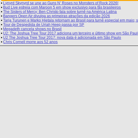
•
Lynyrd Skynyrd se une ao Guns N’ Roses no Monsters of Rock 2026!
•
Bud Live estreia com Maroon 5 em show exclusivo para fãs brasileiros
•
The Sisters of Mercy: Ben Christo fala sobre turnê na América Latina
•
Bangers Open Air divulga as primeiras atrações da edição 2026
•
Tarja Turunen e Marko Hietala retornam ao Brasil para turnê especial em maio
•
Tour de Despedida de Uriah Heep passa por SP
•
Megadeth cancela shows no Brasil
•
U2: The Joshua Tree Tour 2017 adiciona um terceiro e último show em São Pau
•
U2 The Joshua Tree Tour 2017: nova data é adicionada em São Paulo
•
Chris Cornell morre aos 52 anos