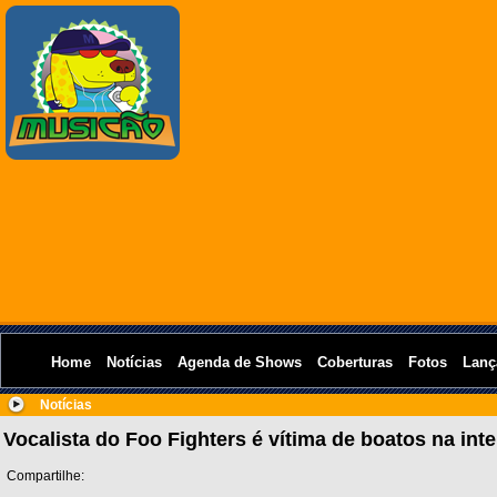
Home
Notícias
Agenda de Shows
Coberturas
Fotos
Lanç
Notícias
Vocalista do Foo Fighters é vítima de boatos na inte
Compartilhe: