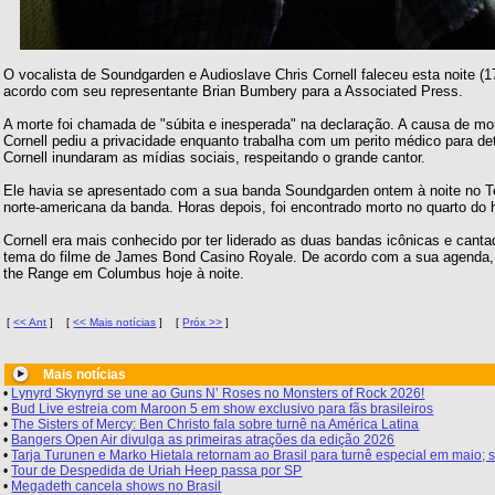
O vocalista de Soundgarden e Audioslave Chris Cornell faleceu esta noite (
acordo com seu representante Brian Bumbery para a Associated Press.
A morte foi chamada de "súbita e inesperada" na declaração. A causa de mor
Cornell pediu a privacidade enquanto trabalha com um perito médico para d
Cornell inundaram as mídias sociais, respeitando o grande cantor.
Ele havia se apresentado com a sua banda Soundgarden ontem à noite no Tea
norte-americana da banda. Horas depois, foi encontrado morto no quarto do
Cornell era mais conhecido por ter liderado as duas bandas icônicas e ca
tema do filme de James Bond Casino Royale. De acordo com a sua agenda, e
the Range em Columbus hoje à noite.
[
<< Ant
]
[
<< Mais notícias
]
[
Próx >>
]
Mais notícias
•
Lynyrd Skynyrd se une ao Guns N’ Roses no Monsters of Rock 2026!
•
Bud Live estreia com Maroon 5 em show exclusivo para fãs brasileiros
•
The Sisters of Mercy: Ben Christo fala sobre turnê na América Latina
•
Bangers Open Air divulga as primeiras atrações da edição 2026
•
Tarja Turunen e Marko Hietala retornam ao Brasil para turnê especial em maio
•
Tour de Despedida de Uriah Heep passa por SP
•
Megadeth cancela shows no Brasil