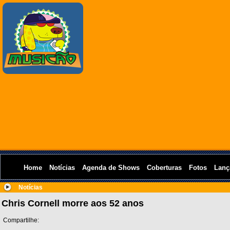
Home
Notícias
Agenda de Shows
Coberturas
Fotos
Lanç
Notícias
Chris Cornell morre aos 52 anos
Compartilhe: