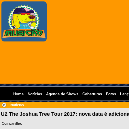
Home
Notícias
Agenda de Shows
Coberturas
Fotos
Lanç
Notícias
U2 The Joshua Tree Tour 2017: nova data é adicio
Compartilhe: