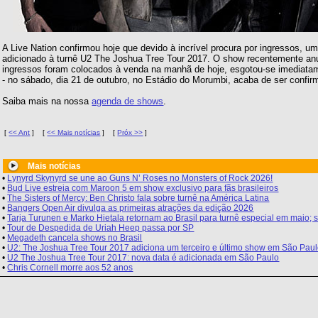
A Live Nation confirmou hoje que devido à incrível procura por ingressos, 
adicionado à turnê U2 The Joshua Tree Tour 2017. O show recentemente anu
ingressos foram colocados à venda na manhã de hoje, esgotou-se imediata
- no sábado, dia 21 de outubro, no Estádio do Morumbi, acaba de ser confir
Saiba mais na nossa
agenda de shows
.
[
<< Ant
]
[
<< Mais notícias
]
[
Próx >>
]
Mais notícias
•
Lynyrd Skynyrd se une ao Guns N’ Roses no Monsters of Rock 2026!
•
Bud Live estreia com Maroon 5 em show exclusivo para fãs brasileiros
•
The Sisters of Mercy: Ben Christo fala sobre turnê na América Latina
•
Bangers Open Air divulga as primeiras atrações da edição 2026
•
Tarja Turunen e Marko Hietala retornam ao Brasil para turnê especial em maio
•
Tour de Despedida de Uriah Heep passa por SP
•
Megadeth cancela shows no Brasil
•
U2: The Joshua Tree Tour 2017 adiciona um terceiro e último show em São Pau
•
U2 The Joshua Tree Tour 2017: nova data é adicionada em São Paulo
•
Chris Cornell morre aos 52 anos