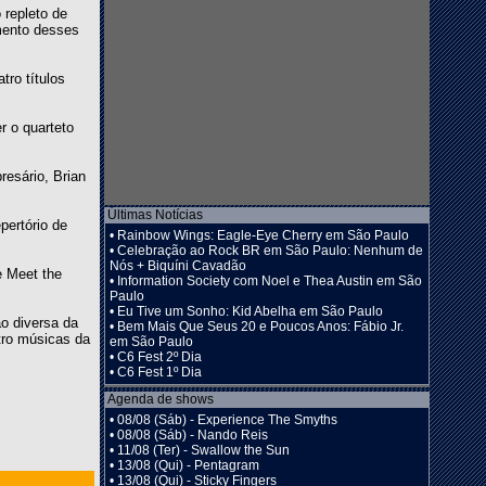
 repleto de
mento desses
tro títulos
r o quarteto
resário, Brian
Últimas Notícias
pertório de
•
Rainbow Wings: Eagle-Eye Cherry em São Paulo
•
Celebração ao Rock BR em São Paulo: Nenhum de
Nós + Biquíni Cavadão
e Meet the
•
Information Society com Noel e Thea Austin em São
Paulo
•
Eu Tive um Sonho: Kid Abelha em São Paulo
ão diversa da
•
Bem Mais Que Seus 20 e Poucos Anos: Fábio Jr.
tro músicas da
em São Paulo
•
C6 Fest 2º Dia
•
C6 Fest 1º Dia
Agenda de shows
•
08/08 (Sáb) - Experience The Smyths
•
08/08 (Sáb) - Nando Reis
•
11/08 (Ter) - Swallow the Sun
•
13/08 (Qui) - Pentagram
•
13/08 (Qui) - Sticky Fingers