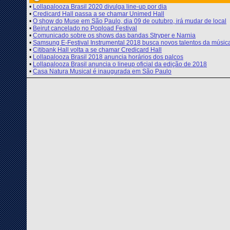
•
Lollapalooza Brasil 2020 divulga line-up por dia
•
Credicard Hall passa a se chamar Unimed Hall
•
O show do Muse em São Paulo, dia 09 de outubro, irá mudar de local
•
Beirut cancelado no Popload Festival
•
Comunicado sobre os shows das bandas Stryper e Narnia
•
Samsung E-Festival Instrumental 2018 busca novos talentos da músic
•
Citibank Hall volta a se chamar Credicard Hall
•
Lollapalooza Brasil 2018 anuncia horários dos palcos
•
Lollapalooza Brasil anuncia o lineup oficial da edição de 2018
•
Casa Natura Musical é inaugurada em São Paulo