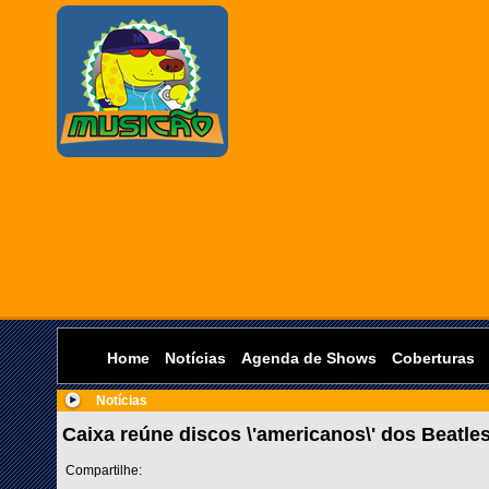
Home
Notícias
Agenda de Shows
Coberturas
Notícias
Caixa reúne discos \'americanos\' dos Beatle
Compartilhe: