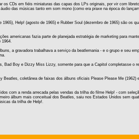
 os CDs em fiéis miniaturas das capas dos LPs originais, por vir com libreto
r o áudio das músicas tanto em som mono (como era praxe na época do lança
e 1965), Help! (agosto de 1965) e Rubber Soul (dezembro de 1965) são os qua
ões americanas fazia parte de planejada estratégia de marketing para mante
e 1964.
uns, a gravadora trabalhava a serviço da beatlemania - e o grupo e seu emp
na.
ms, Bad Boy e Dizzy Miss Lizzy, somente para que a Capitol completasse o re
y Beatles, coletânea de faixas dos álbuns oficiais Please Please Me (1962) 
dos com a renda arrecada pelas vendas da trilha do filme Help! - com seleç
imeiro álbum mais conceitual dos Beatles, saiu nos Estados Unidos sem qua
icas da trilha de Help!.