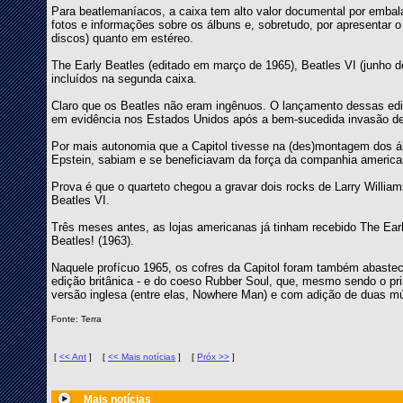
Para beatlemaníacos, a caixa tem alto valor documental por embalar
fotos e informações sobre os álbuns e, sobretudo, por apresenta
discos) quanto em estéreo.
The Early Beatles (editado em março de 1965), Beatles VI (junho d
incluídos na segunda caixa.
Claro que os Beatles não eram ingênuos. O lançamento dessas ediç
em evidência nos Estados Unidos após a bem-sucedida invasão d
Por mais autonomia que a Capitol tivesse na (des)montagem dos álb
Epstein, sabiam e se beneficiavam da força da companhia america
Prova é que o quarteto chegou a gravar dois rocks de Larry Willia
Beatles VI.
Três meses antes, as lojas americanas já tinham recebido The Earl
Beatles! (1963).
Naquele profícuo 1965, os cofres da Capitol foram também abasteci
edição britânica - e do coeso Rubber Soul, que, mesmo sendo o pr
versão inglesa (entre elas, Nowhere Man) e com adição de duas mús
Fonte: Terra
[
<< Ant
]
[
<< Mais notícias
]
[
Próx >>
]
Mais notícias