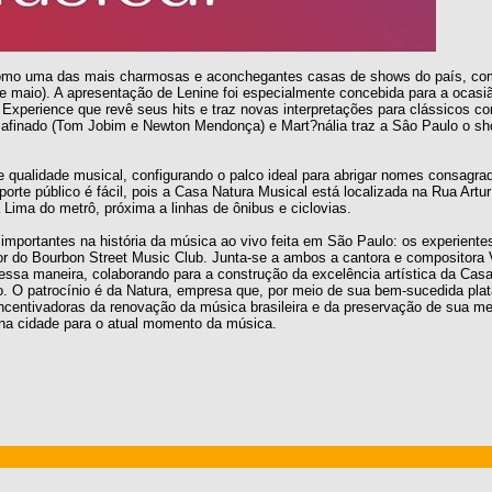
, como uma das mais charmosas e aconchegantes casas de shows do país, c
 de maio). A apresentação de Lenine foi especialmente concebida para a ocas
il Experience que revê seus hits e traz novas interpretações para clássicos 
afinado (Tom Jobim e Newton Mendonça) e Mart?nália traz a Sâo Paulo o s
qualidade musical, configurando o palco ideal para abrigar nomes consagra
orte público é fácil, pois a Casa Natura Musical está localizada na Rua Artu
 Lima do metrô, próxima a linhas de ônibus e ciclovias.
mportantes na história da música ao vivo feita em São Paulo: os experiente
r do Bourbon Street Music Club. Junta-se a ambos a cantora e compositora
dessa maneira, colaborando para a construção da excelência artística da Ca
eto. O patrocínio é da Natura, empresa que, por meio de sua bem-sucedida pla
ncentivadoras da renovação da música brasileira e da preservação de sua m
na cidade para o atual momento da música.