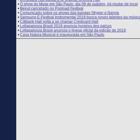
•
O show do Muse em São Paulo, dia 09 de outubro, irá mudar de local
•
Beirut cancelado no Popload Festival
•
Comunicado sobre os shows das bandas Stryper e Narnia
•
Samsung E-Festival Instrumental 2018 busca novos talentos da músic
•
Citibank Hall volta a se chamar Credicard Hall
•
Lollapalooza Brasil 2018 anuncia horários dos palcos
•
Lollapalooza Brasil anuncia o lineup oficial da edição de 2018
•
Casa Natura Musical é inaugurada em São Paulo