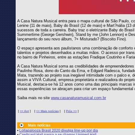
A Casa Natura Musical entra para o mapa cultural de São Paulo
Lenine (11 de maio), Baby do Brasil (12 de maio) e Mart?nália (13
sucessos de toda a carreira. Baby traz o eletrizante Baby do Bras
Summertime (George Gershwin), Stand by me (John Lennon) e Des
lançamento do seu novo álbum, ?+ Misturado? (Biscoito Fino).
O espaço apresenta aos paulistanos uma combinação de conforto e 
talentos e projetos desenhados a muitas mãos. O acesso por transp
no bairro de Pinheiros, entre as estações Fradique Coutinho e Faria
A Casa Natura Musical soma as credibilidades de empreendedores i
Paulinho Rosa, dono do Canto da Ema, e Edgard Radesca, fundado
Mata, trazendo ao projeto sua inegável intimidade com o palco e, 
assim a VIVÁ Cultural, empresa proprietária e realizadora do proj
Musical, destaca-se há 12 anos como uma das principais marcas i
essas experiências se abraçam para criar um espaço fundamental 
Saiba mais no site
www.casanaturamusical.com.br
[
<< Ant
]
[
<< Mais notícias
]
[
Próx >>
]
Mais notícias
•
Lollapalooza Brasil 2020 divulga line-up por dia
•
Credicard Hall passa a se chamar Unimed Hall