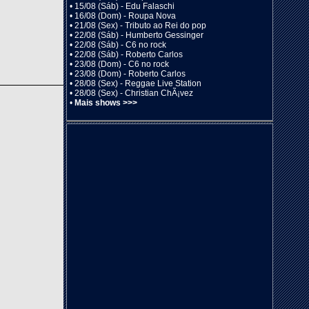
•
15/08 (Sáb) - Edu Falaschi
•
16/08 (Dom) - Roupa Nova
•
21/08 (Sex) - Tributo ao Rei do pop
•
22/08 (Sáb) - Humberto Gessinger
•
22/08 (Sáb) - C6 no rock
•
22/08 (Sáb) - Roberto Carlos
•
23/08 (Dom) - C6 no rock
•
23/08 (Dom) - Roberto Carlos
•
28/08 (Sex) - Reggae Live Station
•
28/08 (Sex) - Christian ChÃ¡vez
•
Mais shows >>>