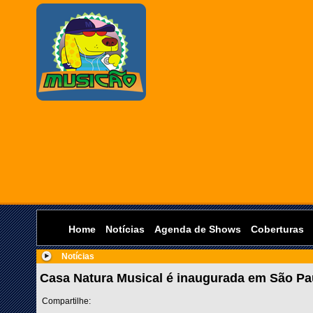
Home
Notícias
Agenda de Shows
Coberturas
Notícias
Casa Natura Musical é inaugurada em São Pa
Compartilhe: