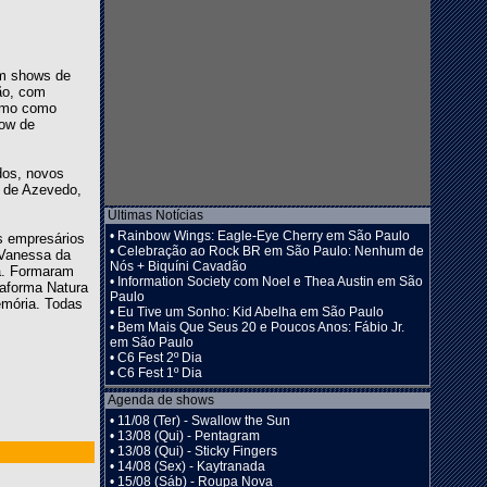
om shows de
ião, com
como como
how de
dos, novos
r de Azevedo,
Últimas Notícias
•
Rainbow Wings: Eagle-Eye Cherry em São Paulo
s empresários
•
Celebração ao Rock BR em São Paulo: Nenhum de
 Vanessa da
Nós + Biquíni Cavadão
sa. Formaram
•
Information Society com Noel e Thea Austin em São
taforma Natura
Paulo
emória. Todas
•
Eu Tive um Sonho: Kid Abelha em São Paulo
•
Bem Mais Que Seus 20 e Poucos Anos: Fábio Jr.
em São Paulo
•
C6 Fest 2º Dia
•
C6 Fest 1º Dia
Agenda de shows
•
11/08 (Ter) - Swallow the Sun
•
13/08 (Qui) - Pentagram
•
13/08 (Qui) - Sticky Fingers
•
14/08 (Sex) - Kaytranada
•
15/08 (Sáb) - Roupa Nova