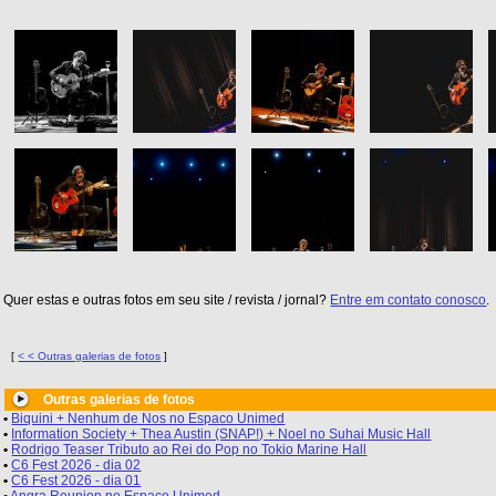
Quer estas e outras fotos em seu site / revista / jornal?
Entre em contato conosco
.
[
< < Outras galerias de fotos
]
Outras galerias de fotos
•
Biquini + Nenhum de Nos no Espaco Unimed
•
Information Society + Thea Austin (SNAP!) + Noel no Suhai Music Hall
•
Rodrigo Teaser Tributo ao Rei do Pop no Tokio Marine Hall
•
C6 Fest 2026 - dia 02
•
C6 Fest 2026 - dia 01