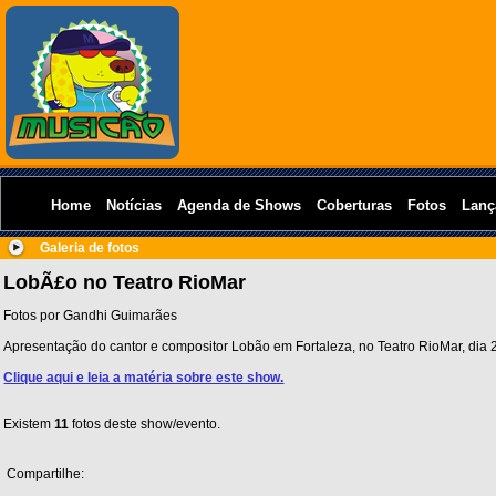
Home
Notícias
Agenda de Shows
Coberturas
Fotos
Lanç
Galeria de fotos
LobÃ£o no Teatro RioMar
Fotos por Gandhi Guimarães
Apresentação do cantor e compositor Lobão em Fortaleza, no Teatro RioMar, dia 
Clique aqui e leia a matéria sobre este show.
Existem
11
fotos deste show/evento.
Compartilhe: