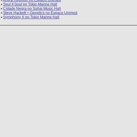
•
Angra Reunion no Espaco Unimed
•
Soul II Soul no Tokio Marine Hall
•
Cidade Negra no Suhai Music Hall
•
Steve Hackett + Genetics no Espaco Unimed
•
Symphony X no Tokio Marine Hall