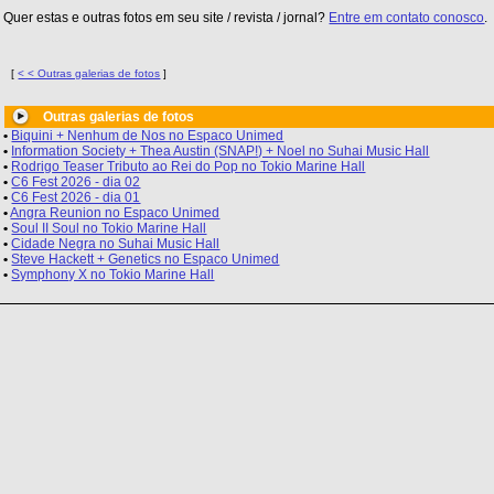
Quer estas e outras fotos em seu site / revista / jornal?
Entre em contato conosco
.
[
< < Outras galerias de fotos
]
Outras galerias de fotos
•
Biquini + Nenhum de Nos no Espaco Unimed
•
Information Society + Thea Austin (SNAP!) + Noel no Suhai Music Hall
•
Rodrigo Teaser Tributo ao Rei do Pop no Tokio Marine Hall
•
C6 Fest 2026 - dia 02
•
C6 Fest 2026 - dia 01
•
Angra Reunion no Espaco Unimed
•
Soul II Soul no Tokio Marine Hall
•
Cidade Negra no Suhai Music Hall
•
Steve Hackett + Genetics no Espaco Unimed
•
Symphony X no Tokio Marine Hall