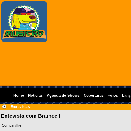
Home
Notícias
Agenda de Shows
Coberturas
Fotos
Lanç
Entrevistas
Entevista com Braincell
Compartilhe: