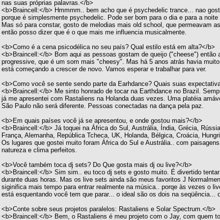
nas suas próprias palavras.</b>
<b>Braincell:</b> Hmmmm.. bem acho que é psychedelic trance... nao gosto 
porque é simplesmente psychedelic. Pode ser bom para o dia e para a noite 
Mas só para constar, gosto de melodias mais old school, que permeavam as
então posso dizer que é o que mais me influencia musicalmente.
<b>Como é a cena psicodélica no seu país? Qual estilo está em alta?</b>
<b>Braincell:</b> Bom aqui as pessoas gostam de queijo ("cheese") então 
progressive, que é um som mais "cheesy". Mas há 5 anos atrás havia muito 
está começando a crescer de novo. Vamos esperar e trabalhar para ver.
<b>Como você se sente sendo parte da Earhdance? Quais suas expectativ
<b>Braincell:</b> Me sinto honrado de tocar na Earthdance no Brazil. Semp
já me apresentei com Rastaliens na Holanda duas vezes. Uma platéia amáve
São Paulo não será diferente. Pessoas conectadas na dança pela paz.
<b>Em quais países você já se apresentou, e onde gostou mais?</b>
<b>Braincell:</b> Já toquei na África do Sul, Austrália, Índia, Grécia, Rússi
França, Alemanha, República Tcheca, UK, Holanda, Bélgica, Croácia, Hungri
Os lugares que gostei muito foram África do Sul e Austrália.. com paisage
natureza e clima perfeitos.
<b>Você também toca dj sets? Do Que gosta mais dj ou live?</b>
<b>Braincell:</b> Sim sim.. eu toco dj sets e gosto muito. É divertido tent
durante duas horas. Mas os live sets ainda são meus favoritos J Normalmen
siginifica mais tempo para entrar realmente na música.. porqe às vezes o li
está esquentando você tem que parar... o ideal são os dois na seqüência... 
<b>Conte sobre seus projetos paralelos: Rastaliens e Solar Spectrum.</b>
<b>Braincell:</b> Bem, o Rastaliens é meu projeto com o Jay, com quem t