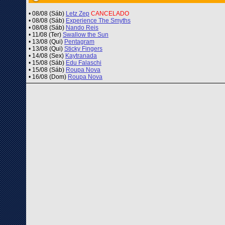
• 08/08 (Sáb)
Letz Zep
CANCELADO
• 08/08 (Sáb)
Experience The Smyths
• 08/08 (Sáb)
Nando Reis
• 11/08 (Ter)
Swallow the Sun
• 13/08 (Qui)
Pentagram
• 13/08 (Qui)
Sticky Fingers
• 14/08 (Sex)
Kaytranada
• 15/08 (Sáb)
Edu Falaschi
• 15/08 (Sáb)
Roupa Nova
• 16/08 (Dom)
Roupa Nova