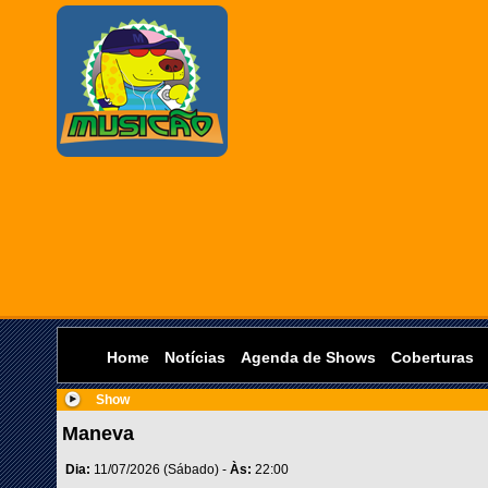
Home
Notícias
Agenda de Shows
Coberturas
Show
Maneva
Dia:
11/07/2026 (Sábado) -
Às:
22:00