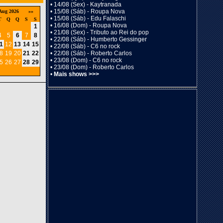
•
14/08 (Sex) - Kaytranada
•
15/08 (Sáb) - Roupa Nova
Aug 2026
»»
•
15/08 (Sáb) - Edu Falaschi
T
Q
Q
S
S
•
16/08 (Dom) - Roupa Nova
1
•
21/08 (Sex) - Tributo ao Rei do pop
4
5
6
7
8
•
22/08 (Sáb) - Humberto Gessinger
1
12
13
14
15
•
22/08 (Sáb) - C6 no rock
•
22/08 (Sáb) - Roberto Carlos
8
19
20
21
22
•
23/08 (Dom) - C6 no rock
5
26
27
28
29
•
23/08 (Dom) - Roberto Carlos
•
Mais shows >>>