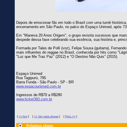
Depois de emocionar fãs em todo o Brasil com uma turnê histórica,
encerramento em São Paulo, no palco do Espaço Unimed, após 73 
Em "Maneva 20 Anos Origem", o grupo revisita sucessos que marca
despede dessa fase celebrando sua essência, sua história e, pri
Formada por Tales de Polli (voz), Felipe Sousa (guitarra), Fernand
mais influentes do reggae no Brasil, conhecida por hits como "Lá
"Luz que Me Traz Paz" (2012) e "O Destino Não Quis" (2015).
Espaço Unimed
Rua Tagipurú, 795
Barra Funda - São Paulo - SP - BR
www.espacounimed.com.br
Ingressos de R$70 a R$280
www.ticket360.com.br
[
<< Ant
]
[
<< Ver mais shows
]
[
Próx >>
]
Próximos shows