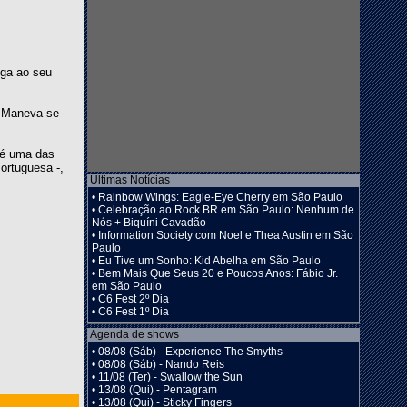
ega ao seu
. Maneva se
a é uma das
ortuguesa -,
Últimas Notícias
•
Rainbow Wings: Eagle-Eye Cherry em São Paulo
•
Celebração ao Rock BR em São Paulo: Nenhum de
Nós + Biquíni Cavadão
•
Information Society com Noel e Thea Austin em São
Paulo
•
Eu Tive um Sonho: Kid Abelha em São Paulo
•
Bem Mais Que Seus 20 e Poucos Anos: Fábio Jr.
em São Paulo
•
C6 Fest 2º Dia
•
C6 Fest 1º Dia
Agenda de shows
•
08/08 (Sáb) - Experience The Smyths
•
08/08 (Sáb) - Nando Reis
•
11/08 (Ter) - Swallow the Sun
•
13/08 (Qui) - Pentagram
•
13/08 (Qui) - Sticky Fingers