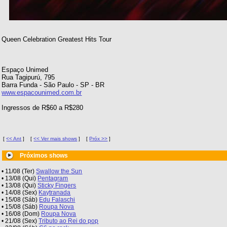
Queen Celebration Greatest Hits Tour
Espaço Unimed
Rua Tagipurú, 795
Barra Funda - São Paulo - SP - BR
www.espacounimed.com.br
Ingressos de R$60 a R$280
[
<< Ant
]
[
<< Ver mais shows
]
[
Próx >>
]
Próximos shows
• 11/08 (Ter)
Swallow the Sun
• 13/08 (Qui)
Pentagram
• 13/08 (Qui)
Sticky Fingers
• 14/08 (Sex)
Kaytranada
• 15/08 (Sáb)
Edu Falaschi
• 15/08 (Sáb)
Roupa Nova
• 16/08 (Dom)
Roupa Nova
• 21/08 (Sex)
Tributo ao Rei do pop