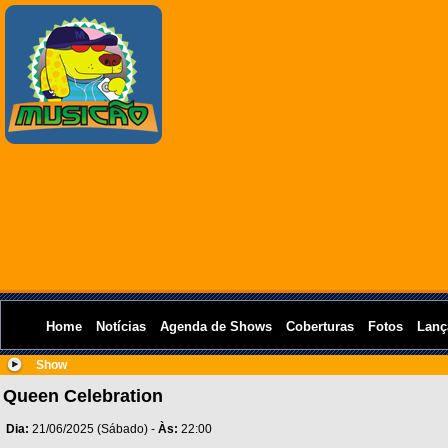
Home
Notícias
Agenda de Shows
Coberturas
Fotos
Lanç
Show
Queen Celebration
Dia:
21/06/2025 (Sábado) -
Às:
22:00