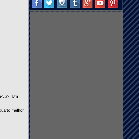
On</b>. Um
quarto melhor