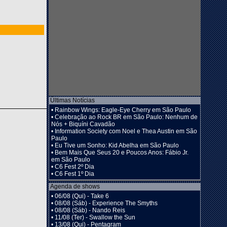
Últimas Notícias
•
Rainbow Wings: Eagle-Eye Cherry em São Paulo
•
Celebração ao Rock BR em São Paulo: Nenhum de
Nós + Biquíni Cavadão
•
Information Society com Noel e Thea Austin em São
Paulo
•
Eu Tive um Sonho: Kid Abelha em São Paulo
•
Bem Mais Que Seus 20 e Poucos Anos: Fábio Jr.
em São Paulo
•
C6 Fest 2º Dia
•
C6 Fest 1º Dia
Agenda de shows
•
06/08 (Qui) - Take 6
•
08/08 (Sáb) - Experience The Smyths
•
08/08 (Sáb) - Nando Reis
•
11/08 (Ter) - Swallow the Sun
•
13/08 (Qui) - Pentagram