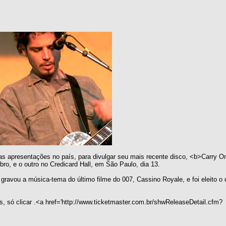
as apresentações no país, para divulgar seu mais recente disco, <b>Carry 
ro, e o outro no Credicard Hall, em São Paulo, dia 13.
ravou a música-tema do último filme do 007, Cassino Royale, e foi eleito o 
, só clicar .<a href='http://www.ticketmaster.com.br/shwReleaseDetail.cfm?