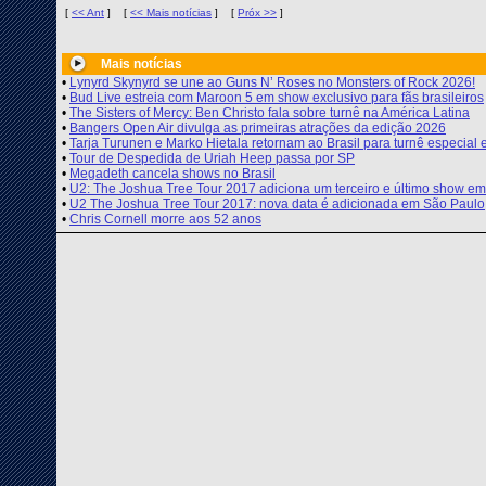
[
<< Ant
]
[
<< Mais notícias
]
[
Próx >>
]
Mais notícias
•
Lynyrd Skynyrd se une ao Guns N’ Roses no Monsters of Rock 2026!
•
Bud Live estreia com Maroon 5 em show exclusivo para fãs brasileiros
•
The Sisters of Mercy: Ben Christo fala sobre turnê na América Latina
•
Bangers Open Air divulga as primeiras atrações da edição 2026
•
Tarja Turunen e Marko Hietala retornam ao Brasil para turnê especia
•
Tour de Despedida de Uriah Heep passa por SP
•
Megadeth cancela shows no Brasil
•
U2: The Joshua Tree Tour 2017 adiciona um terceiro e último show e
•
U2 The Joshua Tree Tour 2017: nova data é adicionada em São Paulo
•
Chris Cornell morre aos 52 anos