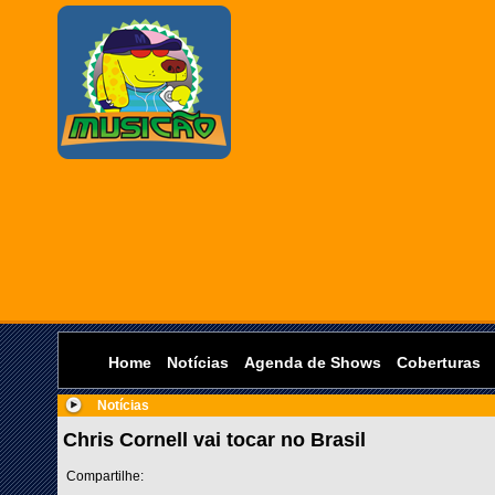
Home
Notícias
Agenda de Shows
Coberturas
Notícias
Chris Cornell vai tocar no Brasil
Compartilhe: