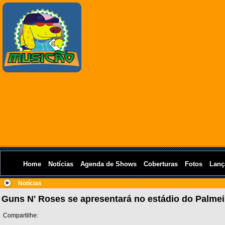
Home
Notícias
Agenda de Shows
Coberturas
Fotos
Lanç
Notícias
Guns N' Roses se apresentará no estádio do Palmei
Compartilhe: