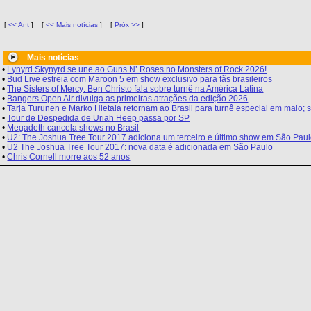
[
<< Ant
]
[
<< Mais notícias
]
[
Próx >>
]
Mais notícias
•
Lynyrd Skynyrd se une ao Guns N’ Roses no Monsters of Rock 2026!
•
Bud Live estreia com Maroon 5 em show exclusivo para fãs brasileiros
•
The Sisters of Mercy: Ben Christo fala sobre turnê na América Latina
•
Bangers Open Air divulga as primeiras atrações da edição 2026
•
Tarja Turunen e Marko Hietala retornam ao Brasil para turnê especial em maio
•
Tour de Despedida de Uriah Heep passa por SP
•
Megadeth cancela shows no Brasil
•
U2: The Joshua Tree Tour 2017 adiciona um terceiro e último show em São Pau
•
U2 The Joshua Tree Tour 2017: nova data é adicionada em São Paulo
•
Chris Cornell morre aos 52 anos