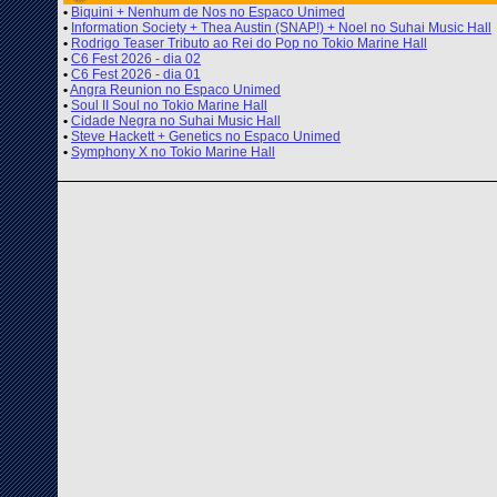
•
Biquini + Nenhum de Nos no Espaco Unimed
•
Information Society + Thea Austin (SNAP!) + Noel no Suhai Music Hall
•
Rodrigo Teaser Tributo ao Rei do Pop no Tokio Marine Hall
•
C6 Fest 2026 - dia 02
•
C6 Fest 2026 - dia 01
•
Angra Reunion no Espaco Unimed
•
Soul II Soul no Tokio Marine Hall
•
Cidade Negra no Suhai Music Hall
•
Steve Hackett + Genetics no Espaco Unimed
•
Symphony X no Tokio Marine Hall