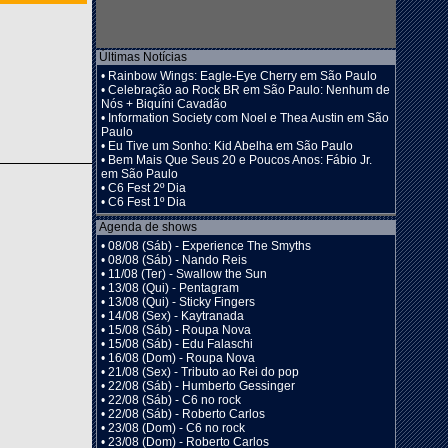
Últimas Notícias
•
Rainbow Wings: Eagle-Eye Cherry em São Paulo
•
Celebração ao Rock BR em São Paulo: Nenhum de
Nós + Biquíni Cavadão
•
Information Society com Noel e Thea Austin em São
Paulo
•
Eu Tive um Sonho: Kid Abelha em São Paulo
•
Bem Mais Que Seus 20 e Poucos Anos: Fábio Jr.
em São Paulo
•
C6 Fest 2º Dia
•
C6 Fest 1º Dia
Agenda de shows
•
08/08 (Sáb) - Experience The Smyths
•
08/08 (Sáb) - Nando Reis
•
11/08 (Ter) - Swallow the Sun
•
13/08 (Qui) - Pentagram
•
13/08 (Qui) - Sticky Fingers
•
14/08 (Sex) - Kaytranada
•
15/08 (Sáb) - Roupa Nova
•
15/08 (Sáb) - Edu Falaschi
•
16/08 (Dom) - Roupa Nova
•
21/08 (Sex) - Tributo ao Rei do pop
•
22/08 (Sáb) - Humberto Gessinger
•
22/08 (Sáb) - C6 no rock
•
22/08 (Sáb) - Roberto Carlos
•
23/08 (Dom) - C6 no rock
•
23/08 (Dom) - Roberto Carlos