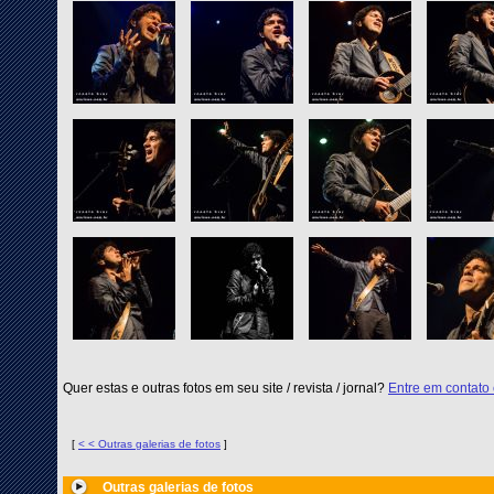
Quer estas e outras fotos em seu site / revista / jornal?
Entre em contato
[
< < Outras galerias de fotos
]
Outras galerias de fotos