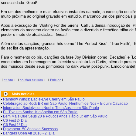
sensualidade. Great!
Em um dos melhores e mais efusivos instantes da noite, a execução do clás
muito próxima ao original gravado em estúdio, marcando um dos principais po
Após a execução de ´Waiting For the Sirens´ Call´, a densa introdução de ´Pl
elementos do moderno electro na fusão com a divertida e frenética trilha de 
perder o mote de atualidade.... Great!
Além destas canções, grandes hits como ´The Perfect Kiss´, ´True Faith´, 
do set list da apresentação.
Para o momento do bis, canções da fase Joy Division como ´Decades´ e ´Lo
executadas em homenagem ao falecido vocalista Ian Curtis, além de presen
dos músicos desde seus primórdios no dark wave/ post-punk. Emocionante!
[
<< Ant
]
[
<< Mais notícias
]
[
Próx >>
]
Mais notícias
•
Rainbow Wings: Eagle-Eye Cherry em São Paulo
•
Celebração ao Rock BR em São Paulo: Nenhum de Nós + Biquíni Cavadão
•
Information Society com Noel e Thea Austin em São Paulo
•
Eu Tive um Sonho: Kid Abelha em São Paulo
•
Bem Mais Que Seus 20 e Poucos Anos: Fábio Jr. em São Paulo
•
C6 Fest 2º Dia
•
C6 Fest 1º Dia
•
Djavanear: 50 Anos de Sucessos
•
Bangers Open Air 2016 - 2º Dia