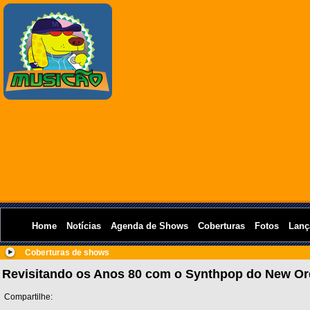
Home
Notícias
Agenda de Shows
Coberturas
Fotos
Lanç
Coberturas de shows
Revisitando os Anos 80 com o Synthpop do New Or
Compartilhe: