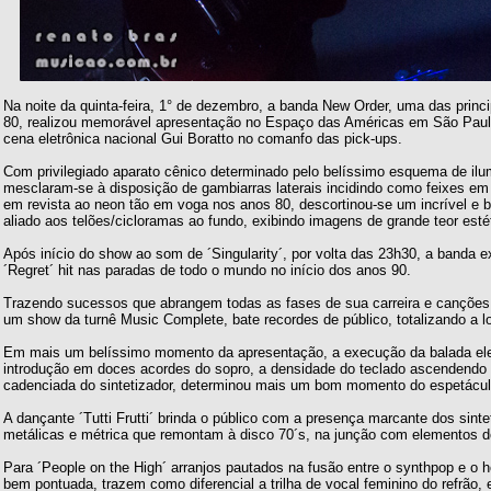
Na noite da quinta-feira, 1° de dezembro, a banda New Order, uma das prin
80, realizou memorável apresentação no Espaço das Américas em São Paul
cena eletrônica nacional Gui Boratto no comanfo das pick-ups.
Com privilegiado aparato cênico determinado pelo belíssimo esquema de ilu
mesclaram-se à disposição de gambiarras laterais incidindo como feixes em 
em revista ao neon tão em voga nos anos 80, descortinou-se um incrível e 
aliado aos telões/cicloramas ao fundo, exibindo imagens de grande teor estét
Após início do show ao som de ´Singularity´, por volta das 23h30, a banda 
´Regret´ hit nas paradas de todo o mundo no início dos anos 90.
Trazendo sucessos que abrangem todas as fases de sua carreira e canções 
um show da turnê Music Complete, bate recordes de público, totalizando a l
Em mais um belíssimo momento da apresentação, a execução da balada elet
introdução em doces acordes do sopro, a densidade do teclado ascendendo 
cadenciada do sintetizador, determinou mais um bom momento do espetácul
A dançante ´Tutti Frutti´ brinda o público com a presença marcante dos sint
metálicas e métrica que remontam à disco 70´s, na junção com elementos d
Para ´People on the High´ arranjos pautados na fusão entre o synthpop e o
bem pontuada, trazem como diferencial a trilha de vocal feminino do refrão,