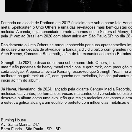
Formada na cidade de Portland em 2017 (inicialmente sob o nome Idle Hand
metal Spellcaster, o Unto Others é uma das revelações mais bem-quistas d
molodia. A banda, cuja sonoridade remete a nomes como Sisters of Mercy, 
pela 1ª vez ao Brasil em 2026 com show único em São Paulo/SP, no dia 28
Rapidamente o Unto Others se tornou conhecido por suas apresentações imp
de quase uma década de atividade, a banda já dividiu palco com grandes 
Arch Enemy, Carcass e Behemoth, além de ter excursionado pelos Estados 
Strength, de 2021, o disco de estreia sob o nome Unto Others, traz
uma fusão poderosa de heavy metal tradicional e goth rock, com produção
cada audição. À época a revista Kerrang! escreveu que Strength "reafirma
melhores no goth-rock atual", com gancho nas melodias, batidas pulsantes
início ao fim do álbum.
Já Never, Neverland, de 2024, lançado pela gigante Century Media Records,
melodias cativantes, performances vocais marcantes e diversidade de estil
descreve o álbum como uma evolução que realça melodias cativantes e ar
a estética gótica alcança um equilíbrio perfeito com influências metálicas e 
Burning House
Av. Santa Marina, 247
Barra Funda - São Paulo - SP - BR