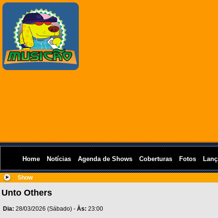
Home
Notícias
Agenda de Shows
Coberturas
Fotos
Lanç
Show
Unto Others
Dia:
28/03/2026 (Sábado) -
Às:
23:00