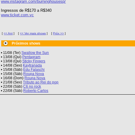
www.instagram.com/burninghousesp/
Ingressos de R$170 a R$340
www.ticket.com.vc
[
<< Ant
]
[
<< Ver mais shows
]
[
Próx >>
]
Próximos shows
• 11/08 (Ter)
Swallow the Sun
• 13/08 (Qui)
Pentagram
• 13/08 (Qui)
Sticky Fingers
• 14/08 (Sex)
Kaytranada
• 15/08 (Sáb)
Edu Falaschi
• 15/08 (Sáb)
Roupa Nova
• 16/08 (Dom)
Roupa Nova
• 21/08 (Sex)
Tributo ao Rei do pop
• 22/08 (Sáb)
C6 no rock
• 22/08 (Sáb)
Roberto Carlos