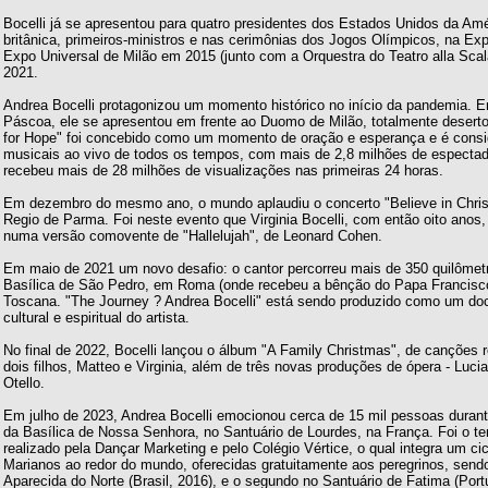
Bocelli já se apresentou para quatro presidentes dos Estados Unidos da Amér
britânica, primeiros-ministros e nas cerimônias dos Jogos Olímpicos, na E
Expo Universal de Milão em 2015 (junto com a Orquestra do Teatro alla Sca
2021.
Andrea Bocelli protagonizou um momento histórico no início da pandemia. E
Páscoa, ele se apresentou em frente ao Duomo de Milão, totalmente deserto
for Hope" foi concebido como um momento de oração e esperança e é cons
musicais ao vivo de todos os tempos, com mais de 2,8 milhões de especta
recebeu mais de 28 milhões de visualizações nas primeiras 24 horas.
Em dezembro do mesmo ano, o mundo aplaudiu o concerto "Believe in Christ
Regio de Parma. Foi neste evento que Virginia Bocelli, com então oito anos,
numa versão comovente de "Hallelujah", de Leonard Cohen.
Em maio de 2021 um novo desafio: o cantor percorreu mais de 350 quilômet
Basílica de São Pedro, em Roma (onde recebeu a bênção do Papa Francisco) 
Toscana. "The Journey ? Andrea Bocelli" está sendo produzido como um do
cultural e espiritual do artista.
No final de 2022, Bocelli lançou o álbum "A Family Christmas", de canções r
dois filhos, Matteo e Virginia, além de três novas produções de ópera - Luc
Otello.
Em julho de 2023, Andrea Bocelli emocionou cerca de 15 mil pessoas durante
da Basílica de Nossa Senhora, no Santuário de Lourdes, na França. Foi o ter
realizado pela Dançar Marketing e pelo Colégio Vértice, o qual integra um c
Marianos ao redor do mundo, oferecidas gratuitamente aos peregrinos, sendo
Aparecida do Norte (Brasil, 2016), e o segundo no Santuário de Fatima (Port