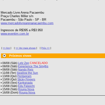
Mercado Livre Arena Pacaembu
Praça Charles Miller s/n
Pacaembu - São Paulo - SP - BR
www.mercadolivrearenapacaembu.com
Ingressos de R$395 a R$3.950
www.eventim.com.br
[
<< Ant
]
[
<< Ver mais shows
]
[
Próx >>
]
Próximos shows
• 08/08 (Sáb)
Letz Zep
CANCELADO
• 08/08 (Sáb)
Experience The Smyths
• 08/08 (Sáb)
Nando Reis
• 11/08 (Ter)
Swallow the Sun
• 13/08 (Qui)
Pentagram
• 13/08 (Qui)
Sticky Fingers
• 14/08 (Sex)
Kaytranada
• 15/08 (Sáb)
Edu Falaschi
• 15/08 (Sáb)
Roupa Nova
• 16/08 (Dom)
Roupa Nova