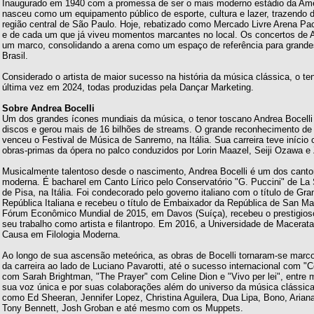
Inaugurado em 1940 com a promessa de ser o mais moderno estádio da Amé
nasceu como um equipamento público de esporte, cultura e lazer, trazendo 
região central de São Paulo. Hoje, rebatizado como Mercado Livre Arena Pac
e de cada um que já viveu momentos marcantes no local. Os concertos de 
um marco, consolidando a arena como um espaço de referência para grandes
Brasil.
Considerado o artista de maior sucesso na história da música clássica, o teno
última vez em 2024, todas produzidas pela Dançar Marketing.
Sobre Andrea Bocelli
Um dos grandes ícones mundiais da música, o tenor toscano Andrea Bocelli
discos e gerou mais de 16 bilhões de streams. O grande reconhecimento de 
venceu o Festival de Música de Sanremo, na Itália. Sua carreira teve início
obras-primas da ópera no palco conduzidos por Lorin Maazel, Seiji Ozawa e
Musicalmente talentoso desde o nascimento, Andrea Bocelli é um dos cantor
moderna. É bacharel em Canto Lírico pelo Conservatório "G. Puccini" de La 
de Pisa, na Itália. Foi condecorado pelo governo italiano com o título de Gr
República Italiana e recebeu o título de Embaixador da República de San Ma
Fórum Econômico Mundial de 2015, em Davos (Suíça), recebeu o prestigios
seu trabalho como artista e filantropo. Em 2016, a Universidade de Macerata
Causa em Filologia Moderna.
Ao longo de sua ascensão meteórica, as obras de Bocelli tornaram-se marcos 
da carreira ao lado de Luciano Pavarotti, até o sucesso internacional com "
com Sarah Brightman, "The Prayer" com Celine Dion e "Vivo per lei", entre m
sua voz única e por suas colaborações além do universo da música clássic
como Ed Sheeran, Jennifer Lopez, Christina Aguilera, Dua Lipa, Bono, Arian
Tony Bennett, Josh Groban e até mesmo com os Muppets.