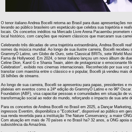
O tenor italiano Andrea Bocelli retorna ao Brasil para duas apresentações n
levando ao público brasileiro um espetáculo que celebra sua trajetória e rea
locais. Os concertos inéditos na Mercado Livre Arena Pacaembu promete
local histórico, com canções que reúnem clássicos que marcaram sua carr
Celebrando três décadas de uma trajetória extraordinária, Andrea Bocelli r
nomes da música mundial. Ao longo de sua ilustre carreira, Bocelli recebe
GrammyÒ Latino, um Globo de Ouro, sete Classical BRITs, sete World Musi
Fama de Hollywood. Em 2024, o tenor italiano lançou um novo álbum de du
Celine Dion, Karol G e Shania Twain, além de protagonizar o emocionante fi
Celebration", exibido nos cinemas internacionais. Reconhecido por sua voz 
transitar com maestria entre o clássico e o popular, Bocelli já vendeu mais
16 bilhões de streams.
Ao longo de sua carreira, Bocelli se apresentou para papas, presidentes e 
plateias em eventos como a 24ª edição do GrammyÒ Latino e no 96º Oscar.
Foundation (ABF), visa capacitar pessoas e comunidades em situação de vu
transformação social ao redor do mundo, reforçando o impacto de sua arte de
Para os concertos de Andrea Bocelli no Brasil em 2025, a Dançar Marketing
ingressos Eventim, disponibiliza o "Ecoticket", disponível ao público em ger
sua renda revertida para a instituição The Nature Conservancy, a maior O
Com atuação em mais de 70 países e no Brasil ha? 32 anos, a ONG apoia o 
subsistência da Amazônia.