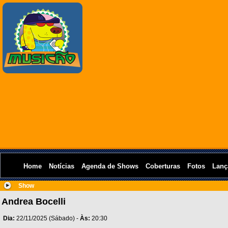
Home
Notícias
Agenda de Shows
Coberturas
Fotos
Lanç
Show
Andrea Bocelli
Dia:
22/11/2025 (Sábado) -
Às:
20:30