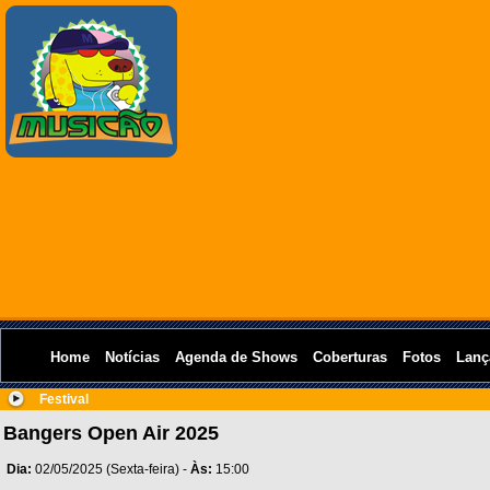
Home
Notícias
Agenda de Shows
Coberturas
Fotos
Lanç
Festival
Bangers Open Air 2025
Dia:
02/05/2025 (Sexta-feira) -
Às:
15:00