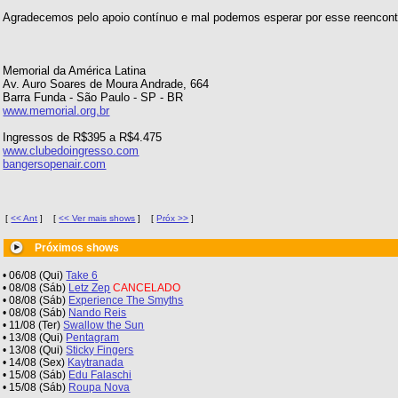
Agradecemos pelo apoio contínuo e mal podemos esperar por esse reencon
Memorial da América Latina
Av. Auro Soares de Moura Andrade, 664
Barra Funda - São Paulo - SP - BR
www.memorial.org.br
Ingressos de R$395 a R$4.475
www.clubedoingresso.com
bangersopenair.com
[
<< Ant
]
[
<< Ver mais shows
]
[
Próx >>
]
Próximos shows
• 06/08 (Qui)
Take 6
• 08/08 (Sáb)
Letz Zep
CANCELADO
• 08/08 (Sáb)
Experience The Smyths
• 08/08 (Sáb)
Nando Reis
• 11/08 (Ter)
Swallow the Sun
• 13/08 (Qui)
Pentagram
• 13/08 (Qui)
Sticky Fingers
• 14/08 (Sex)
Kaytranada
• 15/08 (Sáb)
Edu Falaschi
• 15/08 (Sáb)
Roupa Nova