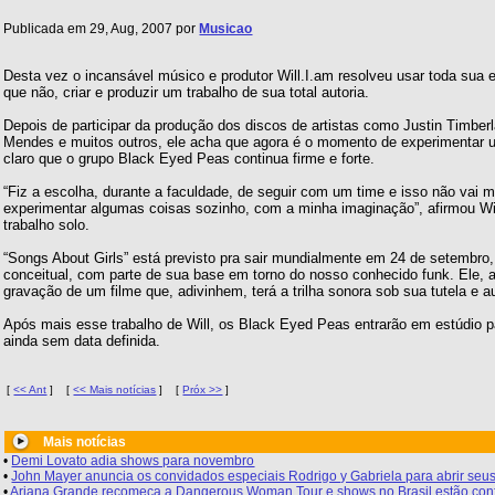
Publicada em 29, Aug, 2007 por
Musicao
Desta vez o incansável músico e produtor Will.I.am resolveu usar toda sua e
que não, criar e produzir um trabalho de sua total autoria.
Depois de participar da produção dos discos de artistas como Justin Timber
Mendes e muitos outros, ele acha que agora é o momento de experimentar 
claro que o grupo Black Eyed Peas continua firme e forte.
“Fiz a escolha, durante a faculdade, de seguir com um time e isso não vai 
experimentar algumas coisas sozinho, com a minha imaginação”, afirmou Wi
trabalho solo.
“Songs About Girls” está previsto pra sair mundialmente em 24 de setembro, 
conceitual, com parte de sua base em torno do nosso conhecido funk. Ele, al
gravação de um filme que, adivinhem, terá a trilha sonora sob sua tutela e au
Após mais esse trabalho de Will, os Black Eyed Peas entrarão em estúdio 
ainda sem data definida.
[
<< Ant
]
[
<< Mais notícias
]
[
Próx >>
]
Mais notícias
•
Demi Lovato adia shows para novembro
•
John Mayer anuncia os convidados especiais Rodrigo y Gabriela para abrir seus
•
Ariana Grande recomeça a Dangerous Woman Tour e shows no Brasil estão con