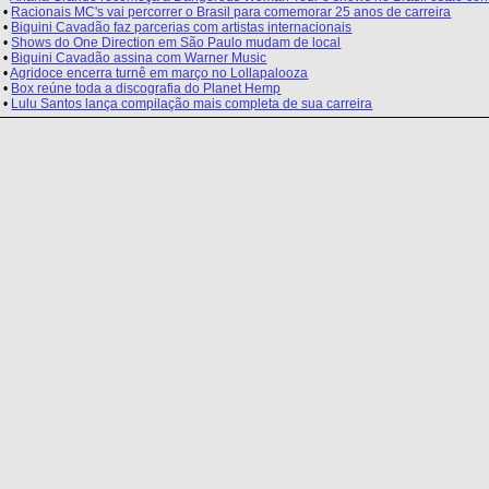
•
Racionais MC's vai percorrer o Brasil para comemorar 25 anos de carreira
•
Biquini Cavadão faz parcerias com artistas internacionais
•
Shows do One Direction em São Paulo mudam de local
•
Biquini Cavadão assina com Warner Music
•
Agridoce encerra turnê em março no Lollapalooza
•
Box reúne toda a discografia do Planet Hemp
•
Lulu Santos lança compilação mais completa de sua carreira