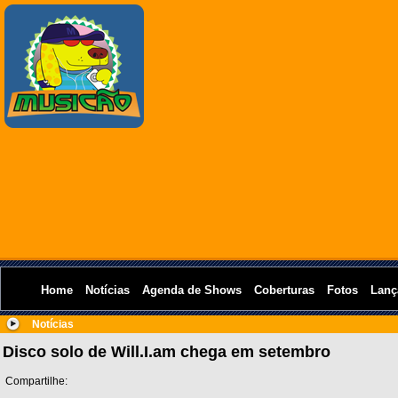
Home
Notícias
Agenda de Shows
Coberturas
Fotos
Lanç
Notícias
Disco solo de Will.I.am chega em setembro
Compartilhe: