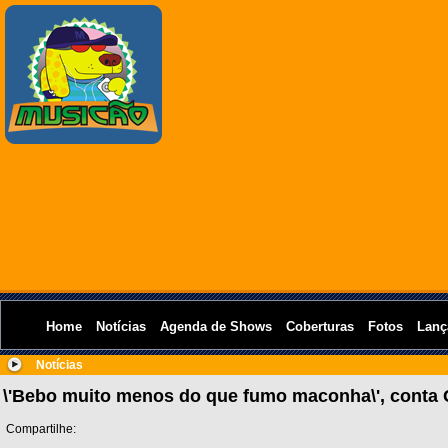
Home
Notícias
Agenda de Shows
Coberturas
Fotos
Lanç
Notícias
\'Bebo muito menos do que fumo maconha\', conta 
Compartilhe: