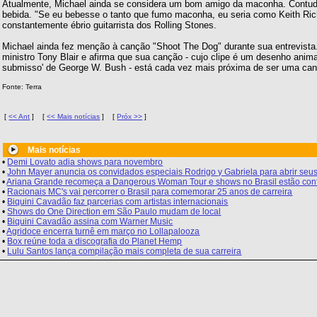
Atualmente, Michael ainda se considera um bom amigo da maconha. Contudo
bebida. "Se eu bebesse o tanto que fumo maconha, eu seria como Keith Richa
constantemente ébrio guitarrista dos Rolling Stones.
Michael ainda fez menção à canção "Shoot The Dog" durante sua entrevista. E
ministro Tony Blair e afirma que sua canção - cujo clipe é um desenho anim
submisso' de George W. Bush - está cada vez mais próxima de ser uma canç
Fonte: Terra
[
<< Ant
]
[
<< Mais notícias
]
[
Próx >>
]
Mais notícias
•
Demi Lovato adia shows para novembro
•
John Mayer anuncia os convidados especiais Rodrigo y Gabriela para abrir seus
•
Ariana Grande recomeça a Dangerous Woman Tour e shows no Brasil estão con
•
Racionais MC's vai percorrer o Brasil para comemorar 25 anos de carreira
•
Biquini Cavadão faz parcerias com artistas internacionais
•
Shows do One Direction em São Paulo mudam de local
•
Biquini Cavadão assina com Warner Music
•
Agridoce encerra turnê em março no Lollapalooza
•
Box reúne toda a discografia do Planet Hemp
•
Lulu Santos lança compilação mais completa de sua carreira