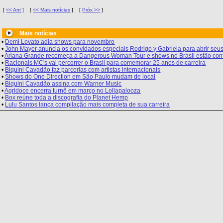
[
<< Ant
]
[
<< Mais notícias
]
[
Próx >>
]
Mais notícias
•
Demi Lovato adia shows para novembro
•
John Mayer anuncia os convidados especiais Rodrigo y Gabriela para abrir seus
•
Ariana Grande recomeça a Dangerous Woman Tour e shows no Brasil estão con
•
Racionais MC's vai percorrer o Brasil para comemorar 25 anos de carreira
•
Biquini Cavadão faz parcerias com artistas internacionais
•
Shows do One Direction em São Paulo mudam de local
•
Biquini Cavadão assina com Warner Music
•
Agridoce encerra turnê em março no Lollapalooza
•
Box reúne toda a discografia do Planet Hemp
•
Lulu Santos lança compilação mais completa de sua carreira