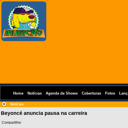
Home
Notícias
Agenda de Shows
Coberturas
Fotos
Lanç
Notícias
Beyoncé anuncia pausa na carreira
Compartilhe: