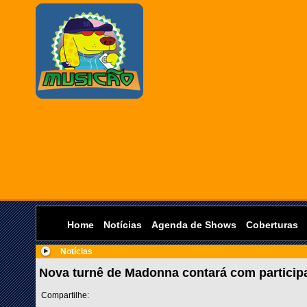
Home
Notícias
Agenda de Shows
Coberturas
Notícias
Nova turnê de Madonna contará com particip
Compartilhe: