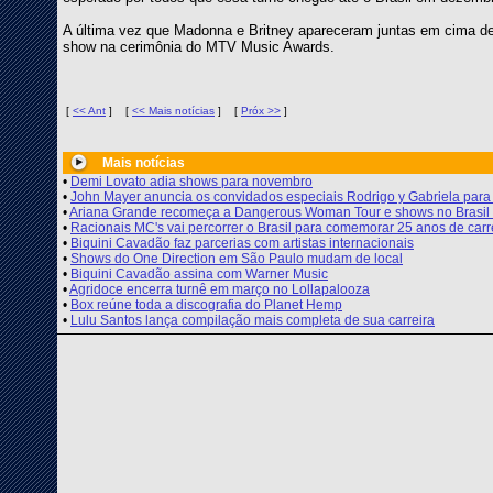
A última vez que Madonna e Britney apareceram juntas em cima de 
show na cerimônia do MTV Music Awards.
[
<< Ant
]
[
<< Mais notícias
]
[
Próx >>
]
Mais notícias
•
Demi Lovato adia shows para novembro
•
John Mayer anuncia os convidados especiais Rodrigo y Gabriela para 
•
Ariana Grande recomeça a Dangerous Woman Tour e shows no Brasil 
•
Racionais MC's vai percorrer o Brasil para comemorar 25 anos de carr
•
Biquini Cavadão faz parcerias com artistas internacionais
•
Shows do One Direction em São Paulo mudam de local
•
Biquini Cavadão assina com Warner Music
•
Agridoce encerra turnê em março no Lollapalooza
•
Box reúne toda a discografia do Planet Hemp
•
Lulu Santos lança compilação mais completa de sua carreira