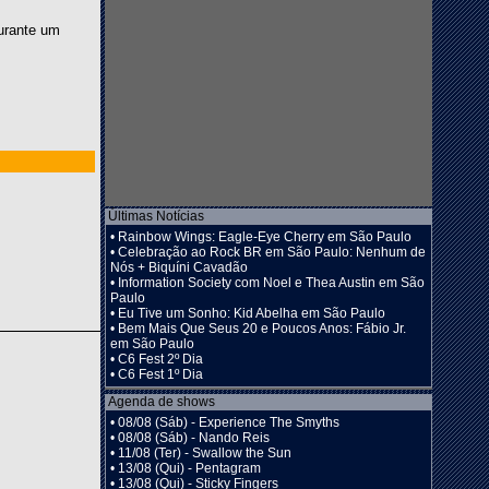
durante um
Últimas Notícias
•
Rainbow Wings: Eagle-Eye Cherry em São Paulo
•
Celebração ao Rock BR em São Paulo: Nenhum de
Nós + Biquíni Cavadão
•
Information Society com Noel e Thea Austin em São
Paulo
•
Eu Tive um Sonho: Kid Abelha em São Paulo
•
Bem Mais Que Seus 20 e Poucos Anos: Fábio Jr.
em São Paulo
•
C6 Fest 2º Dia
•
C6 Fest 1º Dia
Agenda de shows
•
08/08 (Sáb) - Experience The Smyths
•
08/08 (Sáb) - Nando Reis
•
11/08 (Ter) - Swallow the Sun
•
13/08 (Qui) - Pentagram
•
13/08 (Qui) - Sticky Fingers